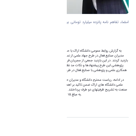
امضاء تفاهم نامه پانزده میلیارد تومانی بین دانشگاه اراک و صنایع فعال در طرح
جهاد علمی
به گزارش روابط عمومی دانشگاه اراک با حضوردکتر ذوالفقاری رئیس دانشگاه و جمعی از
مدیران صنایع فعال در طرح جهاد علمی از نمایشگاه دستاوردهای این طرح در دانشگاه اراک
بازدید کردند. در این بازدید جمعی از مجریان قراردادهای طرح مذکور ضمن ارائه دستاوردهای
پژوهشی این طرح پیشنهادها و نکات مد نظر را در راستای توسعه، رفع نواقص و بهبود روال
همکاری علمی و پژوهشی با صنایع فعال در طرح جهاد علمی به مدیران و مسئولین ارشد طرح
ارایه نمودند.
در ادامه، ریاست محترم دانشگاه و مدیران طرح جهاد علمی با حضور در جمع اعضاء هیئت
علمی دانشگاه های اراک ضمن تاکید بر اهمیت همکاری و ارتباط نزدیک تر بین دانشگاه و
صنعت به تشریح ظرفیتهای دو طرف پرداختند. در پایان تفاهم نامه همکاری علمی و پژوهشی
به مبلغ ۱۵ میلیارد تومان بین دو طرف امضاء و مبادله شد.
اشتراک گذاری