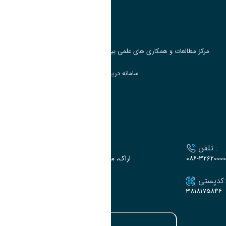
پرتال دانشجویی صندوق رفاه
جست و جوی کتاب
مرکز مطالعات و همکاری های علمی بین المللی وزارت علوم، تحقیقات و فناوری
سامانه دریافت و پاسخگویی به شکایات وزارت علوم
سامانه سخا وزارت علوم
ارتباط با دانشگاه
تلفن :
آدرس :
۰۸۶-32620000
اراک، میدان بسیج، بلوار سردشت، دانشگاه اراک
کدپستی:
ایمیل:
e-dabir@araku.ac.ir
۳۸۱۸۱۷۵۸۴۶