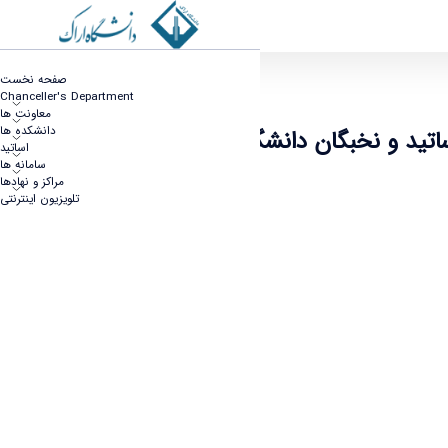
ورای هم اندیشی اساتید و نخبگان دانشگاه اراک
صفحه نخست
Chanceller's Department
معاونت ها
دانشکده ها
ید و نخبگان دانشگاه اراک
اساتید
سامانه ها
مراکز و نهادها
تلویزیون اینترنتی