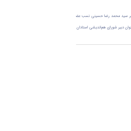
 دکتر سید محمد رضا حسینی نسب عضو هیأت علمی گروه مهندسی صنایع به
وان دبیر شورای هم‌اندیشی استادان و نخبگان دانشگاه اراک منصوب گردید
متن حکم انتصاب: