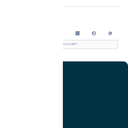
اشتراک گذاری
چاپ کردن
تصویر
عنوان اینستاگرام
لینک
عنوان تلگرام
لینک
عنوان واتساپ
لینک
عنوان سروش