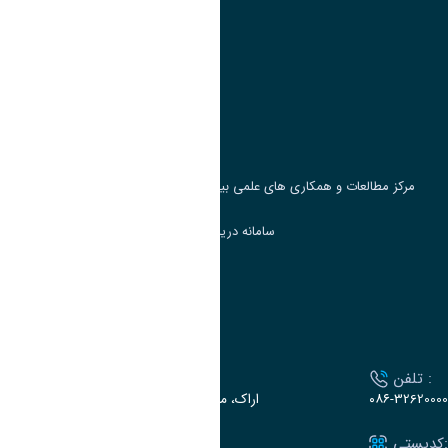
پیوند ها
وزارت علوم، تحقیقات و فناوری
پرتال دانشجویی صندوق رفاه
جست و جوی کتاب
مرکز مطالعات و همکاری های علمی بین المللی وزارت علوم، تحقیقات و فناوری
سامانه دریافت و پاسخگویی به شکایات وزارت علوم
سامانه سخا وزارت علوم
ارتباط با دانشگاه
تلفن :
آدرس :
۰۸۶-32620000
اراک، میدان بسیج، بلوار سردشت، دانشگاه اراک
کدپستی:
ایمیل: