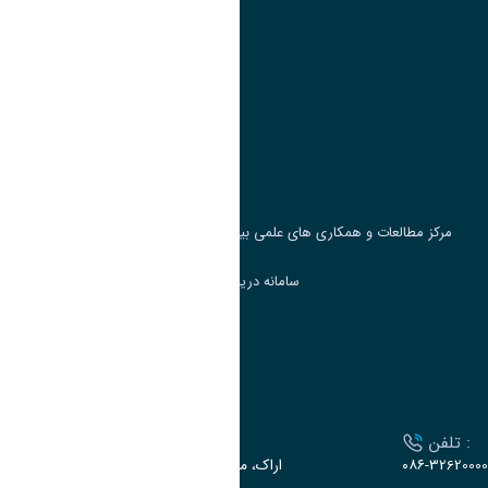
پیوند ها
وزارت علوم، تحقیقات و فناوری
پرتال دانشجویی صندوق رفاه
جست و جوی کتاب
مرکز مطالعات و همکاری های علمی بین المللی وزارت علوم، تحقیقات و فناوری
سامانه دریافت و پاسخگویی به شکایات وزارت علوم
سامانه سخا وزارت علوم
ارتباط با دانشگاه
تلفن :
آدرس :
۰۸۶-32620000
اراک، میدان بسیج، بلوار سردشت، دانشگاه اراک