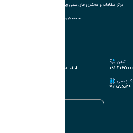
مرکز مطالعات و همکاری های علمی بین المللی وزارت علوم، تحقیقات و فناوری
سامانه دریافت و پاسخگویی به شکایات وزارت علوم
سامانه سخا وزارت علوم
ارتباط با دانشگاه
تلفن :
آدرس :
۰۸۶-32620000
اراک، میدان بسیج، بلوار سردشت، دانشگاه اراک
کدپستی:
ایمیل:
e-dabir@araku.ac.ir
۳۸۱۸۱۷۵۸۴۶