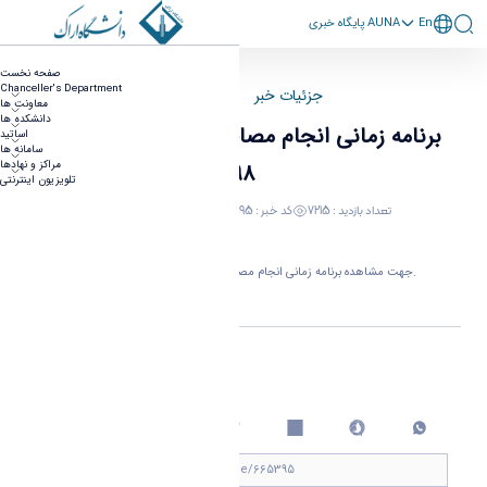
En
پايگاه خبری AUNA
برنامه زمانی انجام مصاحبه آزمون دکتری سال 98
صفحه نخست
Chanceller's Department
جزئیات خبر
صفحه اصلی
معاونت ها
دانشکده ها
برنامه زمانی انجام مصاحبه آزمون دکتری سال
اساتید
سامانه ها
مراکز و نهادها
98
تلویزیون اینترنتی
تعداد بازدید : 7215
کد خبر : 665395
21 May 2019 09:40
کلیک نمایید.
جهت مشاهده برنامه زمانی انجام مصاحبه آزمون دکتری سال 98
اینجا
اشتراک گذاری
چاپ کردن