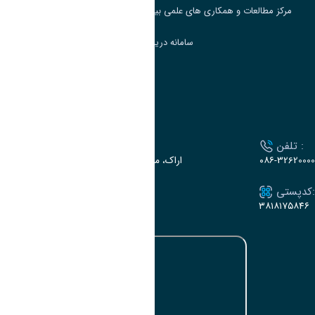
مرکز مطالعات و همکاری های علمی بین المللی وزارت علوم، تحقیقات و فناوری
سامانه دریافت و پاسخگویی به شکایات وزارت علوم
سامانه سخا وزارت علوم
ارتباط با دانشگاه
تلفن :
آدرس :
۰۸۶-32620000
اراک، میدان بسیج، بلوار سردشت، دانشگاه اراک
کدپستی:
ایمیل:
e-dabir@araku.ac.ir
۳۸۱۸۱۷۵۸۴۶