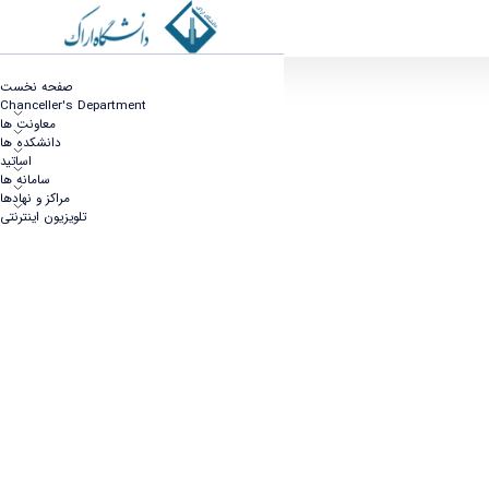
به وقت گفتگو
صفحه نخست
Chanceller's Department
معاونت ها
دانشکده ها
اساتید
سامانه ها
مراکز و نهادها
تلویزیون اینترنتی