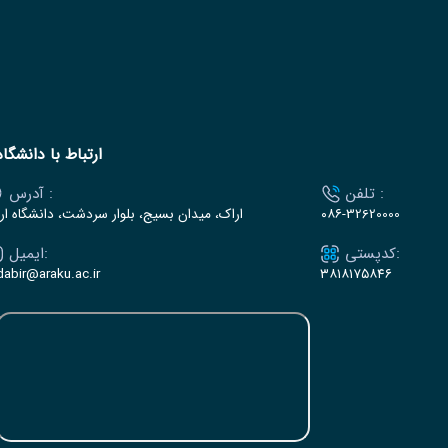
ارتباط با دانشگاه
تلفن :
آدرس :
۰۸۶-32620000
اراک، میدان بسیج، بلوار سردشت، دانشگاه ار
کدپستی:
ایمیل:
dabir@araku.ac.ir
۳۸۱۸۱۷۵۸۴۶