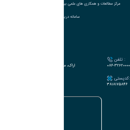
مرکز مطالعات و همکاری های علمی بین المللی وزارت علوم، تحقیقات و فناوری
سامانه دریافت و پاسخگویی به شکایات وزارت علوم
سامانه سخا وزارت علوم
ارتباط با دانشگاه
تلفن :
آدرس :
۰۸۶-32620000
اراک، میدان بسیج، بلوار سردشت، دانشگاه اراک
کدپستی:
ایمیل:
e-dabir@araku.ac.ir
۳۸۱۸۱۷۵۸۴۶