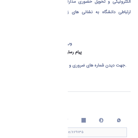
الکترونیکی و تحویل حضوری مدارک، از طریق سایت و در گاه های
ارتباطی دانشگاه به نشانی های زیر متعاقبا"حضورتان اطلاع رسانی
میگردد.
www.araku.ac.ir وب سایت دانشگاه
arak-university@ پیام رسان داخلی ایتا
جهت دیدن شماره های ضروری و اصل نامه لینک مربوطه را کلیک کنید.
شماره تماس ها و اصل نامه
اشتراک گذاری
چاپ کردن