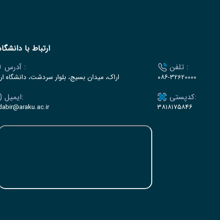
ارتباط با دانشگاه
تلفن :
آدرس :
۰۸۶-32620000
اراک، میدان بسیج، بلوار سردشت، دانشگاه ار
کدپستی:
ایمیل:
dabir@araku.ac.ir
۳۸۱۸۱۷۵۸۴۶