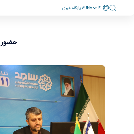
En
پايگاه خبری AUNA
حضور ر