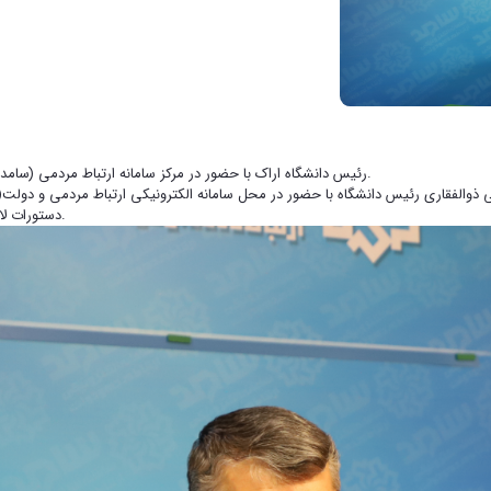
رئیس دانشگاه اراک با حضور در مرکز سامانه ارتباط مردمی (سامد) با مردم در خصوص امور مرتبط با آموزش عالی به صورت تلفنی گفتگو کرد.
انشگاه اراک امروز چهارشنبه ۷ آذرماه دکتر مجتبی ذوالفقاری رئیس دانشگاه با حضور در محل سامانه الکترونیکی
دستورات لازم را جهت رفع مشکلات مطروحه در چهار چوب قوانین و مقررات صادر نمود.