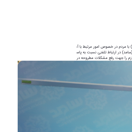
 ارتباط مردمی و دولت(سامد) در ارتباط تلفنی نسبت به پاسخ به درخواست های شهروندان اقدام و