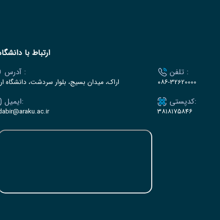
ارتباط با دانشگاه
تلفن :
آدرس :
۰۸۶-32620000
اراک، میدان بسیج، بلوار سردشت، دانشگاه ار
کدپستی:
ایمیل:
dabir@araku.ac.ir
۳۸۱۸۱۷۵۸۴۶