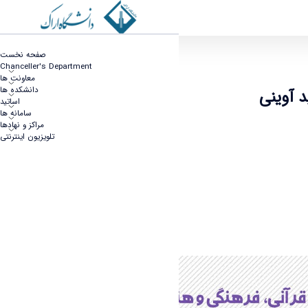
ومین جشنواره قرآنی، فرهنگی و هنری شهید آوینی
صفحه نخست
Chanceller's Department
معاونت ها
دانشکده ها
 آوینی
اساتید
سامانه ها
مراکز و نهادها
تلویزیون اینترنتی