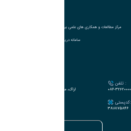
پرتال دانشجویی صندوق رفاه
جست و جوی کتاب
مرکز مطالعات و همکاری های علمی بین المللی وزارت علوم، تحقیقات و فناوری
سامانه دریافت و پاسخگویی به شکایات وزارت علوم
سامانه سخا وزارت علوم
ارتباط با دانشگاه
تلفن :
آدرس :
۰۸۶-32620000
اراک، میدان بسیج، بلوار سردشت، دانشگاه اراک
کدپستی:
ایمیل:
e-dabir@araku.ac.ir
۳۸۱۸۱۷۵۸۴۶