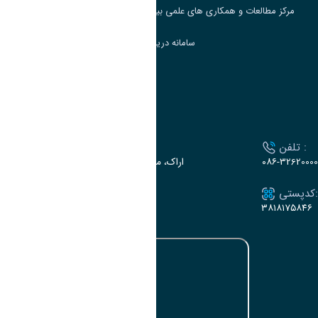
مرکز مطالعات و همکاری های علمی بین المللی وزارت علوم، تحقیقات و فناوری
سامانه دریافت و پاسخگویی به شکایات وزارت علوم
سامانه سخا وزارت علوم
ارتباط با دانشگاه
تلفن :
آدرس :
۰۸۶-32620000
اراک، میدان بسیج، بلوار سردشت، دانشگاه اراک
کدپستی:
ایمیل:
e-dabir@araku.ac.ir
۳۸۱۸۱۷۵۸۴۶