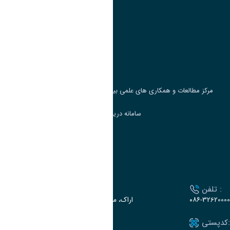
پیوند ها
وزارت علوم، تحقیقات و فناوری
پرتال دانشجویی صندوق رفاه
جست و جوی کتاب
مرکز مطالعات و همکاری های علمی بین المللی وزارت علوم، تحقیقات و فناوری
سامانه دریافت و پاسخگویی به شکایات وزارت علوم
سامانه سخا وزارت علوم
ارتباط با دانشگاه
تلفن :
آدرس :
۰۸۶-32620000
اراک، میدان بسیج، بلوار سردشت، دانشگاه اراک
کدپستی:
ایمیل: