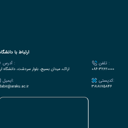
ارتباط با دانشگاه
تلفن :
آدرس :
۰۸۶-32620000
اراک، میدان بسیج، بلوار سردشت، دانشگاه ار
کدپستی:
ایمیل:
dabir@araku.ac.ir
۳۸۱۸۱۷۵۸۴۶