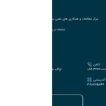
جست و جوی کتاب
مرکز مطالعات و همکاری های علمی بین المللی وزارت علوم، تحقیقات و فناوری
سامانه دریافت و پاسخگویی به شکایات وزارت علوم
سامانه سخا وزارت علوم
ارتباط با دانشگاه
تلفن :
آدرس :
۰۸۶-32620000
اراک، میدان بسیج، بلوار سردشت، دانشگاه اراک
کدپستی:
ایمیل:
e-dabir@araku.ac.ir
۳۸۱۸۱۷۵۸۴۶