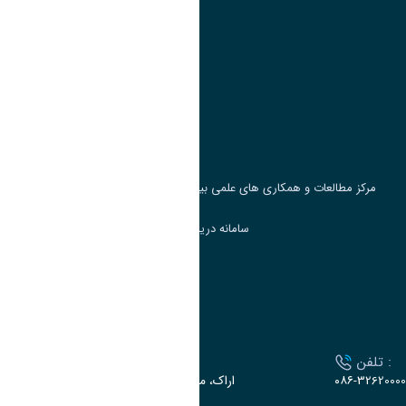
پیوند ها
وزارت علوم، تحقیقات و فناوری
پرتال دانشجویی صندوق رفاه
جست و جوی کتاب
مرکز مطالعات و همکاری های علمی بین المللی وزارت علوم، تحقیقات و فناوری
سامانه دریافت و پاسخگویی به شکایات وزارت علوم
سامانه سخا وزارت علوم
ارتباط با دانشگاه
تلفن :
آدرس :
۰۸۶-32620000
اراک، میدان بسیج، بلوار سردشت، دانشگاه اراک