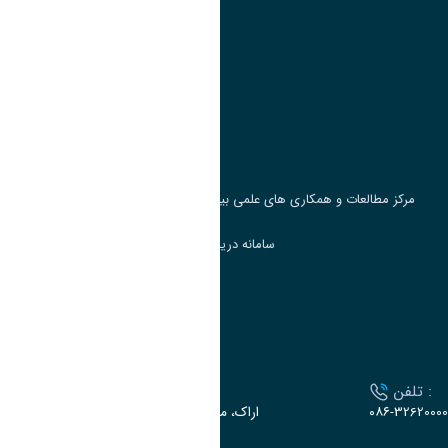
پیوند ها
وزارت علوم، تحقیقات و فناوری
پرتال دانشجویی صندوق رفاه
جست و جوی کتاب
مرکز مطالعات و همکاری های علمی بین المللی وزارت علوم، تحقیقات و فناوری
سامانه دریافت و پاسخگویی به شکایات وزارت علوم
سامانه سخا وزارت علوم
ارتباط با دانشگاه
تلفن :
آدرس :
۰۸۶-32620000
اراک، میدان بسیج، بلوار سردشت، دانشگاه اراک