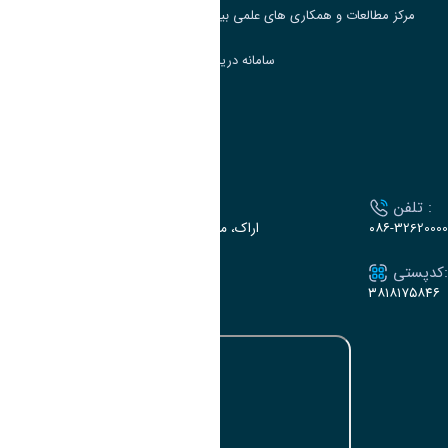
مرکز مطالعات و همکاری های علمی بین المللی وزارت علوم، تحقیقات و فناوری
سامانه دریافت و پاسخگویی به شکایات وزارت علوم
سامانه سخا وزارت علوم
ارتباط با دانشگاه
تلفن :
آدرس :
۰۸۶-32620000
اراک، میدان بسیج، بلوار سردشت، دانشگاه اراک
کدپستی:
ایمیل:
e-dabir@araku.ac.ir
۳۸۱۸۱۷۵۸۴۶