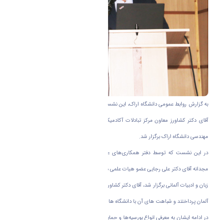
به گزارش روابط عمومی دانشگاه اراک، این نشست در تاریخ سوم اردیبهشت ۱۳۹۸ و با حضور
آقای دکتر کشاورز معاون مرکز تبادلات آکادمیک آلمان در محل آمفی تئاتر دانشکده فنی و
مهندسی دانشگاه اراک برگزار شد.
در این نشست که توسط دفتر همکاری‌های علمی بین المللی دانشگاه اراک و با همکاری
مجدانه آقای دکتر علی رجایی عضو هیات علمی دانشگاه اراک و از اساتید مطرح کشور در حوزه
زبان و ادبیات آلمانی برگزار شد، آقای دکتر کشاورز در ابتدا به معرفی ساختار آموزش عالی کشور
آلمان پرداختند و شباهت های آن با دانشگاه های ایران را یادآور شدند.
در ادامه ایشان به معرفی انواع بورسیه‌ها و حمایت های مالی که توسط
DAAD
ارائه می شود