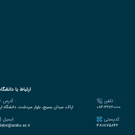
ارتباط با دانشگاه
تلفن :
آدرس :
۰۸۶-32620000
اراک، میدان بسیج، بلوار سردشت، دانشگاه ار
کدپستی:
ایمیل:
dabir@araku.ac.ir
۳۸۱۸۱۷۵۸۴۶