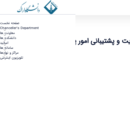
ت و پشتیبانی امور پژوهشی و فناوری وزارت علوم
صفحه نخست
Chanceller's Department
معاونت ها
دانشکده ها
ت و پشتیبانی امور پژوهشی و فناوری
اساتید
سامانه ها
مراکز و نهادها
تلویزیون اینترنتی