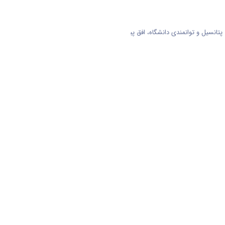
پتانسیل و توانمندی دانشگاه، افق پیش رو را روشن ارزیابی نموده و نسبت