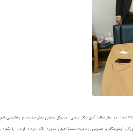
به گزارش روابط عمومی دانشگاه اراک؛ در این نشست که در روز یک شنبه 98/2/15 در دفتر جناب آقای دکتر نیسی، مد
کی آزمایشگاه و همچنین وضعیت دستگاه­های موجود ارائه نمودند. ایشان با اشاره به