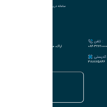
سامانه دریافت و پاسخگویی به شکایات وزارت علوم
سامانه سخا وزارت علوم
ارتباط با دانشگاه
تلفن :
آدرس :
۰۸۶-32620000
اراک، میدان بسیج، بلوار سردشت، دانشگاه اراک
کدپستی:
ایمیل:
e-dabir@araku.ac.ir
۳۸۱۸۱۷۵۸۴۶