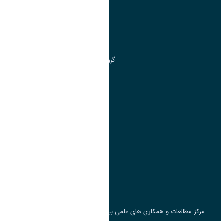
مدیریت تحصیلات تکمیلی
مرکز آموزش های آزاد و تخصصی
گروه جذب و هدایت استعداد های درخشان
تقویم آموزشی
پیوند ها
وزارت علوم، تحقیقات و فناوری
پرتال دانشجویی صندوق رفاه
جست و جوی کتاب
مرکز مطالعات و همکاری های علمی بین المللی وزارت علوم، تحقیقات و فناوری