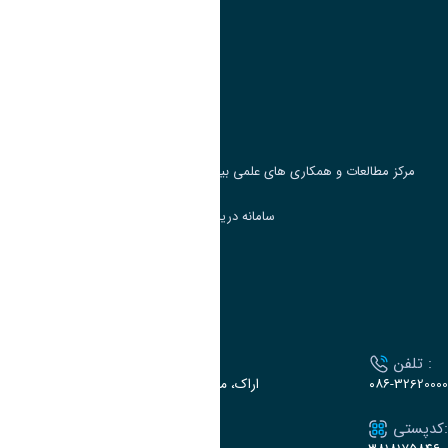
وزارت علوم، تحقیقات و فناوری
پرتال دانشجویی صندوق رفاه
جست و جوی کتاب
مرکز مطالعات و همکاری های علمی بین المللی وزارت علوم، تحقیقات و فناوری
سامانه دریافت و پاسخگویی به شکایات وزارت علوم
سامانه سخا وزارت علوم
ارتباط با دانشگاه
تلفن :
آدرس :
۰۸۶-32620000
اراک، میدان بسیج، بلوار سردشت، دانشگاه اراک
کدپستی:
ایمیل: