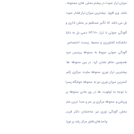
میزان تراز صوت در بیشتر بخش های مجموعه دانشگاه اراک بالاتر از حد استاندارد جهانی می
باشد. وی افزود: بیشترین میزان تراز فشار صوت در بخش لابی و راهروها با تراز 58/75 دسی
بل می باشد که تأثیر مستقیم بر بخش اداری و آموزشی دارد. در بین دانشکده ها، بیشترین
آلودگی صوتی با تراز 63/80 دسی بل به دانشکده هنر و کمترین میزان آلودگی صوتی به
دانشکده کشاورزی و محیط زیست اختصاص داشته است. در بین محوطه ها نیز بیشترین
آلودگی صوتی مربوط به محوطه پردیس سردشت با تراز 21/87 دسی بل می باشد. وی
همچنین خاطر نشان کرد: در بین محوطه ها با توجه به پراکندگی مجموعه دانشگاه اراک
بیشترین تراز نوری محوطه سایت مرکزی (شریعتی) با تراز نور 25/103 لوکس می باشد و
کمترین میزان نوری نیز به محوطه خوابگاه پسرانه امیرکبیر اختصاص داشته است. در مجموع
با توجه به اولویت ها در روز عادی محوطه پردیس سردشت، دانشکده هنر، دانشکده علوم
ورزشی و محوطه مرکزی پر سر و صدا ترین سایت های مجموعه دانشگاه اراک می باشند و در
بخش آلودگی نوری نیز ساختمان دکتر قریب، ساختمان آزمایشگاه مرکزی و ساختمان
واحدهای فناور مرکز رشد پر نورترین بخش های مجموعه دانشگاه اراک هستند.