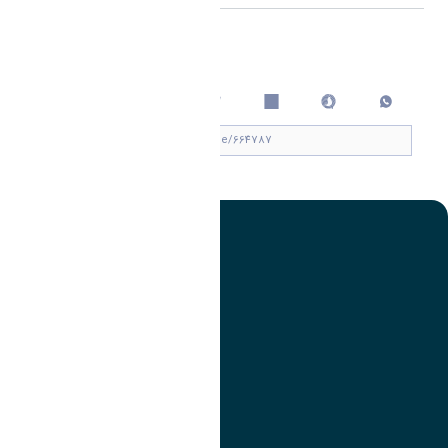
اشتراک گذاری
چاپ کردن
تصویر
عنوان اینستاگرام
لینک
عنوان تلگرام
لینک
عنوان واتساپ
لینک
عنوان سروش
لینک