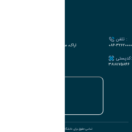
سامانه سخا وزارت علوم
ارتباط با دانشگاه
تلفن :
آدرس :
۰۸۶-32620000
اراک، میدان بسیج، بلوار سردشت، دانشگاه اراک
کدپستی:
ایمیل:
e-dabir@araku.ac.ir
۳۸۱۸۱۷۵۸۴۶
تمامی حقوق برای دانشگاه اراک محفوظ است