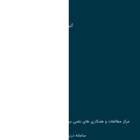
مرکز آموزش های آزاد و تخصصی
گروه جذب و هدایت استعداد های درخشان
تقویم آموزشی
پیوند ها
وزارت علوم، تحقیقات و فناوری
پرتال دانشجویی صندوق رفاه
جست و جوی کتاب
مرکز مطالعات و همکاری های علمی بین المللی وزارت علوم، تحقیقات و فناوری
سامانه دریافت و پاسخگویی به شکایات وزارت علوم