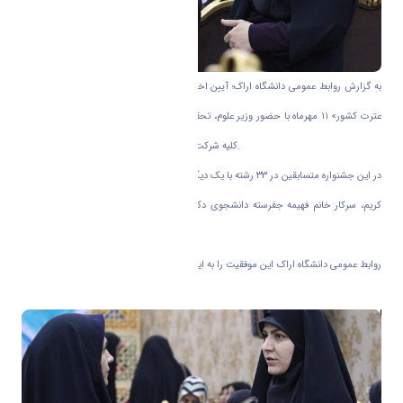
به گزارش روابط عمومی دانشگاه اراک؛ آیین اختتامیه «سی و چهارمین دوره جشنواره قرآن و
عترت کشور» ۱۱ مهرماه با حضور وزیر علوم، تحقیقات و فناوری، جمعی از مسئولین کشوری و
کلیه شرکت‌کنندگان این دوره از مسابقات در قم برگزار شد.
در این جشنواره متسابقین در ۳۳ رشته با یک دیگر رقابت نمودند و در بخش حفظ ۲۰ جزء قرآن
کریم، سرکار خانم فهیمه جفرسته دانشجوی دکتری رشته علوم قرآن و حدیث دانشگاه اراک
موفق به کسب رتبه سوم شد.
روابط عمومی دانشگاه اراک این موفقیت را به ایشان و جامعه دانشگاهی دانشگاه اراک تبریک
عرض می نماید.