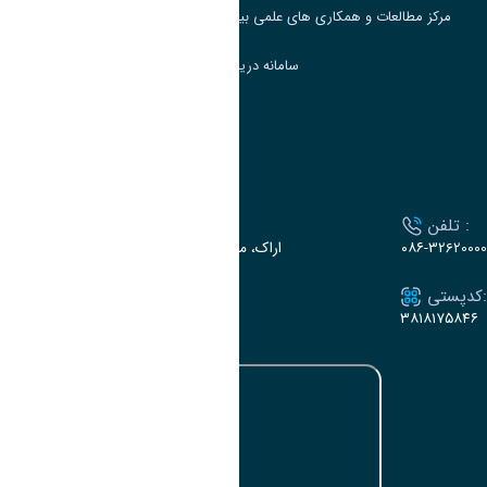
مرکز مطالعات و همکاری های علمی بین المللی وزارت علوم، تحقیقات و فناوری
سامانه دریافت و پاسخگویی به شکایات وزارت علوم
سامانه سخا وزارت علوم
ارتباط با دانشگاه
تلفن :
آدرس :
۰۸۶-32620000
اراک، میدان بسیج، بلوار سردشت، دانشگاه اراک
کدپستی:
ایمیل:
e-dabir@araku.ac.ir
۳۸۱۸۱۷۵۸۴۶