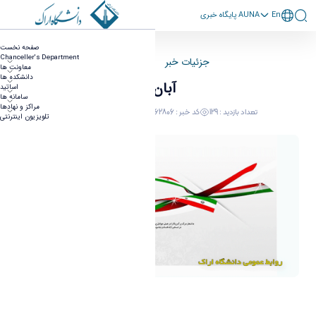
En
پايگاه خبری AUNA
13آبان
صفحه نخست
Chanceller's Department
جزئیات خبر
صفحه اصلی
معاونت ها
دانشکده ها
13آبان
اساتید
سامانه ها
مراکز و نهادها
تعداد بازدید : 129
کد خبر : 662806
30 October 2019 10:28
تلویزیون اینترنتی
13آبان