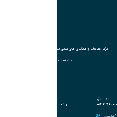
پیوند ها
وزارت علوم، تحقیقات و فناوری
پرتال دانشجویی صندوق رفاه
جست و جوی کتاب
مرکز مطالعات و همکاری های علمی بین المللی وزارت علوم، تحقیقات و فناوری
سامانه دریافت و پاسخگویی به شکایات وزارت علوم
سامانه سخا وزارت علوم
ارتباط با دانشگاه
تلفن :
آدرس :
۰۸۶-32620000
اراک، میدان بسیج، بلوار سردشت، دانشگاه اراک
کدپستی:
ایمیل: