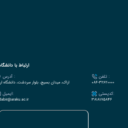
ارتباط با دانشگاه
تلفن :
آدرس :
۰۸۶-32620000
اراک، میدان بسیج، بلوار سردشت، دانشگاه ار
کدپستی:
ایمیل:
dabir@araku.ac.ir
۳۸۱۸۱۷۵۸۴۶