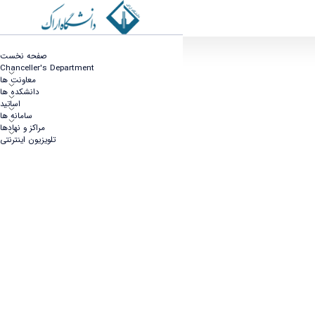
27 آذر روز وحدت حوزه و دانشگاه گرامی باد
صفحه نخست
Chanceller's Department
معاونت ها
دانشکده ها
اساتید
سامانه ها
مراکز و نهادها
تلویزیون اینترنتی