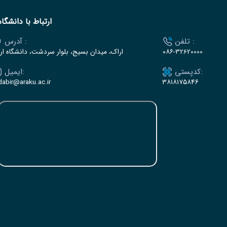
ارتباط با دانشگاه
تلفن :
آدرس :
۰۸۶-32620000
اراک، میدان بسیج، بلوار سردشت، دانشگاه ار
کدپستی:
ایمیل:
dabir@araku.ac.ir
۳۸۱۸۱۷۵۸۴۶