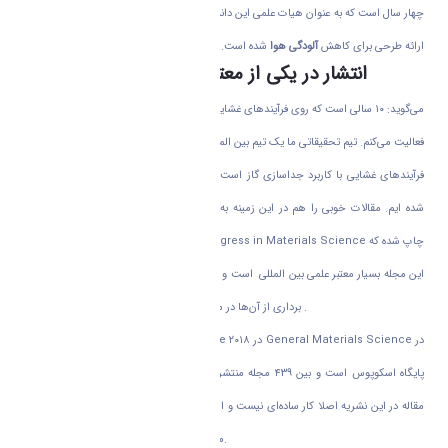
چهار سال است که به عنوان هیات علمی این دانشگاه مشغول به فعالیت است و اخیرا موفق به
ارائه طرحی برای کاهش
آلودگی هوا
شده است.
انتشار در یکی از معتبر ترین مجله علمی جهان
می‌گوید: ۱۰ سالی است که روی فرآیند‌های غشایی و به طور تخصصی در زمینه جداسازی گاز‌ها
فعالیت می‌کنم. تیم تحقیقاتی ما یک تیم بین المللی است وبیشتر تمرکز ما روی بحث غشا‌ها و
فرآیند‌های غشایی با کاربرد جداسازی گاز است که موفق به فعالیت‌های مثبتی در این زمینه
شده ایم. مقالات خوبی را هم در این زمینه به چاپ رسانده ایم، که برخی از آنان در تاریخ
دانشگاه بی نظیر است. مقاله ما در نشریه Progress in Materials Science چاپ شده که
این مجله بسیار معتبر علمی بین المللی است و در زمینه پیشرفت‌های اخیر در علم مواد و بهره
برداری از آن‌ها در مهندسی و سایر برنامه‌های کاربردی، فعال است .
این مجله دارای رتبه یک بر اساس CiteScore ۲۰۱۸ در General Materials Science در
پایگاه اسکوپوس است و بین ۴۳۹ مجله منتشر شده در این زمینه‌ها رتبه اول را دارد. چاپ
مقاله در این نشریه اصلا کار ساده‌ای نیست و از تعداد محدودی از دانشمندان ایرانی تا کنون
موفق شده اند در آن مقاله‌ای را به چاپ برسانند.