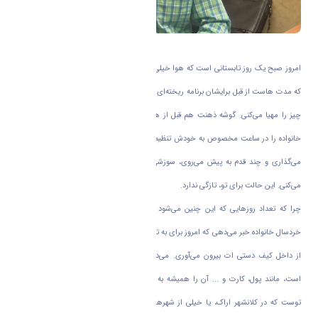
امروز صبح یک روز تابستانی است که هوا خیلی هم گرم نیست. می‌شود برای انجام کار‌هایی
که مدت هاست از قبل برایشان برنامه ریخته‌ای به بیرون از خانه بروی. با هیجان خاصی همه
چیز را مهیا می‌کنی. گوشه ذهنت هم قبل از همه کار‌ها، قرار به تفریح بردن فرزند خردسال
خانواده را در ساعت مخصوص به خودش تنظیم می‌کنی. اما همین که پایت را خارج از خانه
می‌گذاری و چند قدم به پیش می‌روی، سوزشی در چشمان و مجاری تنفسی ات احساس
می‌کنی. این حالت برای تو، تازگی ندارد.
چرا که تعداد روز‌هایی که این چنین می‌شود در زندگیت کم نیست. همزمان که به فرزند
خردسال خانواده خبر می‌دهی که امروز برای به تفریح رفتن اصلا روز مناسبی نیست، ماسکی را
از داخل کیف دستی ات بیرون می‌آوری. می‌دانی ماسک جز لوازم ضروری همراهت شده
است، مانند پول، کارت و ... آن را همیشه به همراه داری و این داستان خیلی از روز‌های
توست که در کلانشهر اراک، یا خیلی از شهر‌های بزرگ کشور مانند اصفهان، اهواز و حتی