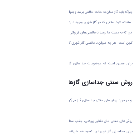
نیز یکی از موضوعات مهم است.
چراکه باید گاز متان به حالت خالص برسد و بتواند به عنوان یک سوخت در صنعت و گاز شهری
استفاده شود. متانی که در گاز شهری وجود دارد میزان ناخالصی بسیار کمی دارد، اما قبل‌تر از
این که به دست ما برسد ناخالصی‌های فراوانی داشته که یکی از آنها گاز گلخانه‌ای دی اکسید
کربن است. هر چه میزان ناخالصی گاز شهری کمتر باشد منجر به پاک‌تر بودن و ارزش حرارتی
بالاتر این سوخت می‌شود.
برای همین است که موضوعات جداسازی گاز‌ها یکی از محبوب‌ترین و پر مخاطب‌ترین
موضوعات تحقیقاتی دنیا قلمداد می شود.
روش سنتی جداسازی گازها حاکم در کشور / پر هزینه
و کم کاربرد
او در مورد روش‌های سنتی جداسازی گاز می‌گوید از هزینه‌ها و خطرات آن، که متاسفانه تنها
روش مرسوم جداسازی در کشور ماست.
روش‌های سنتی مثل تقطیر برودتی، جذب سطحی، استخراج با حلال‌هایی با پایه آمین و...،
برای جداسازی گاز کربن دی اکسید هم هزینه‌های بالایی دارد و هم مصرف جداسازی بسیار