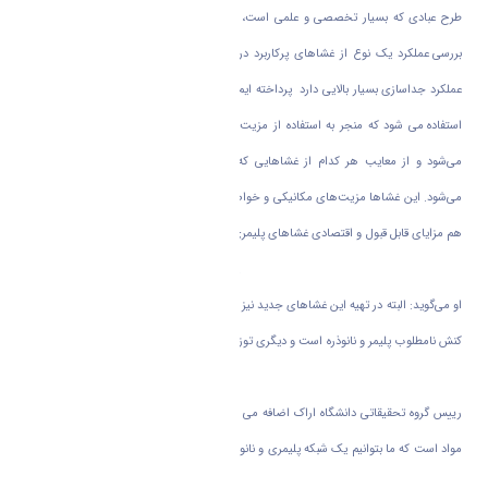
طرح عبادی که بسیار تخصصی و علمی است، در توضیحی ساده از طرحش می‌گوید: ما به
بررسی عملکرد یک نوع از غشا‌های پرکاربرد در صنعت جداسازی گاز دی اکسید کربن که
عملکرد جداسازی بسیار بالایی دارد پرداخته ایم. در این نوع جدید از غشا‌ها ، از فناوری نانو
استفاده می شود که منجر به استفاده از مزیت غشا‌های معدنی و پلیمری به طور همزمان
می‌شود و از معایب هر کدام از غشا‌هایی که به تنهایی استفاده می‌شود به شدت کاسته
می‌شود. این غشا‌ها مزیت‌های مکانیکی و خواص خوب جداسازی غشا‌های معدنی را دارند و
هم مزایای قابل قبول و اقتصادی غشا‌های پلیمری را به همراه دارند که عملکرد جداسازی بسیار
خوبی حاصل می شود و بسیار موفق عمل کند.
او می‌گوید: البته در تهیه این غشا‌های جدید نیز چالش‌ها و مشکلاتی وجود دارد که یکی برهم
کنش نامطلوب پلیمر و نانوذره است و دیگری توزیع نامناسب نانو ذره در شبکه پلیمری است که
به صورت یکنواخت انجام می‌شود.
رییس گروه تحقیقاتی دانشگاه اراک اضافه می کند، چالش اصلی در این علم انتخاب صحیح
مواد است که ما بتوانیم یک شبکه پلیمری و نانو ذرات مطلوب طراحی کنیم که مشکلات ذکر
شده را نداشته باشد.