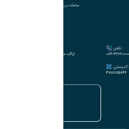
سامانه دریافت و پاسخگویی به شکایات وزارت علوم
سامانه سخا وزارت علوم
ارتباط با دانشگاه
تلفن :
آدرس :
۰۸۶-32620000
اراک، میدان بسیج، بلوار سردشت، دانشگاه اراک
کدپستی:
ایمیل:
e-dabir@araku.ac.ir
۳۸۱۸۱۷۵۸۴۶