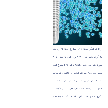
از طرف دیگر بحث انرژی مطرح است که آزمایشگاه ملی تکنولوژی آمریکا تخمین زده است که
ما اگر تا پایان سال ۲۰۳۰ برای این که بیش از ۹۰ درصد دی اکسید کربن را بخواهیم از خروجی
نیروگاه‌ها جدا کنیم هزینه برقی که احتیاج است ۳۵ درصد افزایش پیدا خواهد کرد؛ بنابراین
محوریت دوم کار پژوهشی ما کاهش هزینه‌های حاصل از جداسازی گاز‌ها بود. جذب دی
اکسید کربن برای هر تن گاز در حدود ۴۰ تا ۱۰۰ دلار هزینه برای تکنولوژی‌های سنتی که در
کشور ما مرسوم است دارد ولی اگر در فرآیند غشایی و از مواد صحیح و با کیفیت و تراوش
پذیری بالا و جذب فوق العاده باشد، هزینه به نصف کاهش میابد و به ۲۰ تا ۲۵ دلار خواهد
رسید.