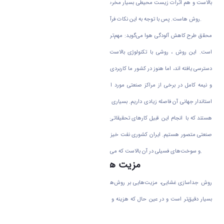
بالاست و هم اثرات زیست محیطی بسیار مخرب و غیر قابل کنترلی دارد که از نقاط ضعف این
روش هاست. پس با توجه به این نکات فرآیند جداسازی غشایی مورد توجه قرار می‌گیرید.
محقق طرح کاهش آلودگی هوا می‌گوید: مهم‌ترین روش عصر حاضر، روش جداسازی غشایی
است. این روش ، روشی با تکنولوژی بالاست و تعداد کمی از کشور‌های پیشرفته به آن
دسترسی یافته اند، اما هنوز در کشور ما کاربردی و صنعتی نشده است. شاید به صورت محدود
و نیمه کامل در برخی از مراکز صنعتی مورد استفاده قرار گرفته باشد، اما با جایگاه مهم و
استاندار جهانی آن فاصله زیادی داریم. بسیاری از صنایع هم به دنبال استفاده از این تکنولوژی
هستند که با انجام این قبیل کارهای تحقیقاتی آینده‌ خوبی را برای اجرای این روش در زمینه
صنعتی متصور هستیم. ایران کشوری نفت خیز و جزو کشور‌هایی است که مصرف گاز طبیعی
و سوخت‌های فسیلی در آن بالاست که می توانیم آلاینده‌ مهمی برای محیط زیست باشیم.
مزیت های روش جداسازی غشایی
روش جداسازی غشایی، مزیت‌هایی بر روش‌های سنتی دارد مثلا این که عملکرد جداسازی
بسیار دقیق‌تر است و در عین حال که هزینه و چالش‌های زیست محیطی بسیار پایین تری
دارد.