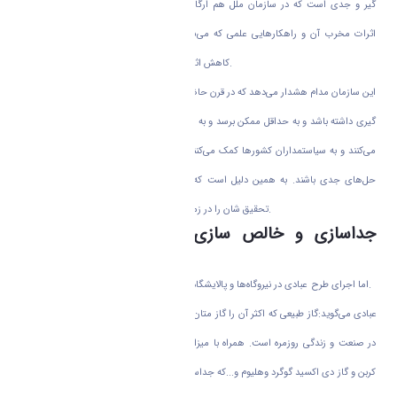
گیر و جدی است که در سازمان ملل هم ارگان‌هایی وجود دارد که منحصرا در زمینه‌های
تحقیقاتی گازگلخانه‌ای co۲، اثرات مخرب آن و راهکار‌هایی علمی که می‌شود این گاز را
کاهش اثر داد و یا آن را جمع آوری کرد، فعالیت می‌کنند.
این سازمان مدام هشدار می‌دهد که در قرن حاضر غلظت این گاز در اتمسفر باید کاهش چشم
گیری داشته باشد و به حداقل ممکن برسد و به صورت علمی روی تغییرات آب و هوایی بحث
می‌کنند و به سیاستمداران کشور‌ها کمک می‌کنند که در زمینه خطرات نشر این گاز به فکر راه
حل‌های جدی باشند. به همین دلیل است که بسیاری از دانشمندان برجسته دنیا اهداف
تحقیق شان را در زمینه کم کردن اثر این گاز گلخانه‌ای قرار داده اند.
جداسازی و خالص سازی گاز طبیعی نیز یکی از
موضوعات مهم است
اما اجرای طرح عبادی در نیروگاه‌ها و پالایشگاه‌ها ممکن است خیلی از شرایط را مطلوب کند.
عبادی می‌گوید:گاز طبیعی که اکثر آن را گاز متان تشکیل می‌دهد و پر استفاده‌ترین سوخت ما
در صنعت و زندگی روزمره است. همراه با میزان زیادی ناخالصی است مثل گاز دی اکسید
کربن و گاز دی اکسید گوگرد وهلیوم و...که جداسازی این مواد از گاز طبیعی و خالص سازی آن