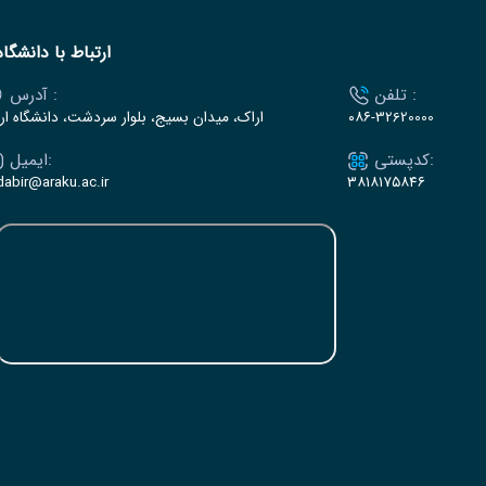
ارتباط با دانشگاه
تلفن :
آدرس :
۰۸۶-32620000
اراک، میدان بسیج، بلوار سردشت، دانشگاه ار
کدپستی:
ایمیل:
dabir@araku.ac.ir
۳۸۱۸۱۷۵۸۴۶