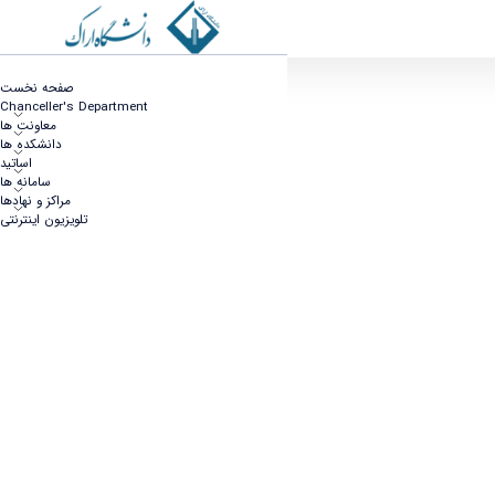
ارتقای مرتبه از اعضای هیئت علمی دانشگاه اراک
صفحه نخست
Chanceller's Department
معاونت ها
دانشکده ها
اساتید
سامانه ها
مراکز و نهادها
تلویزیون اینترنتی