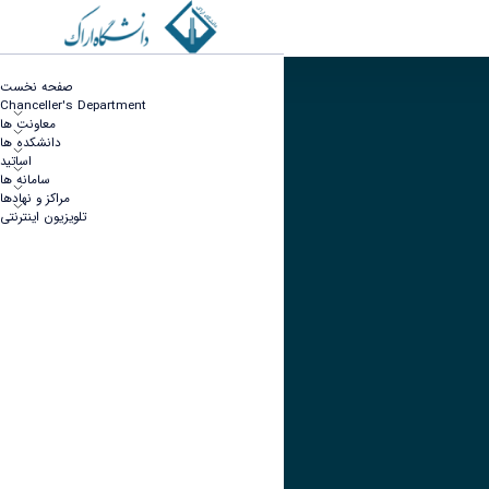
تحانات پایان ترم 971 دانشکده علوم پایه
صفحه نخست
Chanceller's Department
تصویر
معاونت ها
دانشکده ها
عنوان اینستاگرام
اساتید
سامانه ها
لینک
مراکز و نهادها
عنوان تلگرام
تلویزیون اینترنتی
لینک
عنوان واتساپ
لینک
عنوان سروش
لینک
عنوان بله
لینک
عنوان ایتا
ایتا