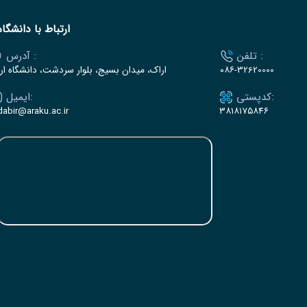
ارتباط با دانشگاه
تلفن :
آدرس :
۰۸۶-32620000
اراک، میدان بسیج، بلوار سردشت، دانشگاه ار
کدپستی:
ایمیل:
dabir@araku.ac.ir
۳۸۱۸۱۷۵۸۴۶