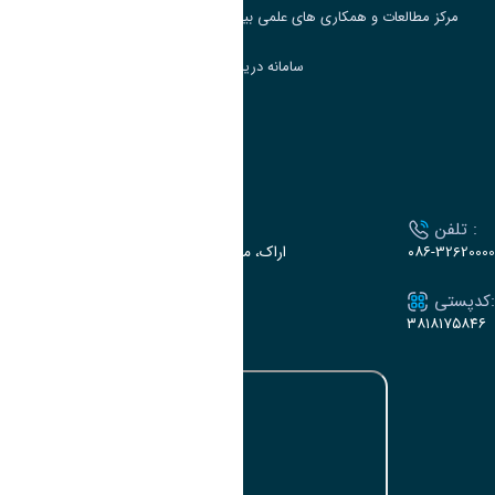
مرکز مطالعات و همکاری های علمی بین المللی وزارت علوم، تحقیقات و فناوری
سامانه دریافت و پاسخگویی به شکایات وزارت علوم
سامانه سخا وزارت علوم
ارتباط با دانشگاه
تلفن :
آدرس :
۰۸۶-32620000
اراک، میدان بسیج، بلوار سردشت، دانشگاه اراک
کدپستی:
ایمیل:
e-dabir@araku.ac.ir
۳۸۱۸۱۷۵۸۴۶