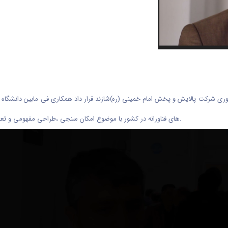
اوری شرکت پالایش و پخش امام خمینی (ره)شازند قرار داد همکاری فی مابین دانشگاه
های فناورانه در کشور با موضوع امکان سنجی ،طراحی مفهومی و تعیین چیدمان و ظرفیت نیروگاه تلفیقی خورشیدی،بادی و برق آبی منعقد شد.