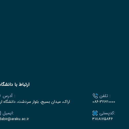
ارتباط با دانشگاه
تلفن :
آدرس :
۰۸۶-32620000
اراک، میدان بسیج، بلوار سردشت، دانشگاه ار
کدپستی:
ایمیل:
dabir@araku.ac.ir
۳۸۱۸۱۷۵۸۴۶