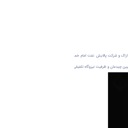
 اراک و شرکت پالایش نفت امام خمینی(ره)شازند در راستای توسعه فعالیت