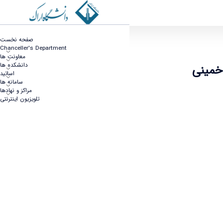
 نامه همکاری دانشگاه اراک و پالایشگاه امام خمینی
صفحه نخست
Chanceller's Department
معاونت ها
دانشکده ها
 خمینی
اساتید
سامانه ها
مراکز و نهادها
تلویزیون اینترنتی