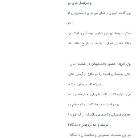
و سرفصل های رونق تولید با سرعت و کیفیت بیشتری دنبال شود.
وی گفت: اردوی راهیان نور برای دانشجویان فرصتی فرهنگی است و باید از این ظرفیت برای
شناخت زوایای دفاع مقدس نهایت بهره برده شود.
دکتر علیرضا بهرامی معاون فرهنگی و اجتماعی دانشگاه اراک نیز در این نشست بیان نمود:
دفاع مقدس فصلی ارزشمند در تاریخ انقلاب اسلامی است که جنبه های معنوی و اجرایی آن
باید بیشتر شناسانده شود.
وی افزود: حضور دانشجویان در هشت سال جنگ تحمیلی، برگ زرینی از مجموعه دلاوری
های رزمندگان اسلام را در دفاع از آرمان های ارزشمند انقلاب اسلامی و مرزهای کشورمان
رقم زده که امروز نیز امتداد آن در سنگر اقتصادی و فرهنگی دنبال می شود.
وی اظهار داشت: کتاب شهدای دفاع مقدس دانشگاه اراک با همکاری ستاد ایثارگران تهیه شده
و در اجلاسیه دانشگاهیان که هفتم مهرماه در استان برگزار می شود رونمایی می شود.
معاون فرهنگی و اجتماعی دانشگاه اراک افزود: کتاب نقش امام خمینی (ره) در دفاع مقدس نیز
توسط واحد پژوهش دانشگاه اراک تهیه شده و در اجلاسیه معرفی خواهد شد.
در این نشست مسئولین و نمایندگان دانشگاه های استان برنامه های فرهنگی برای برگزاری