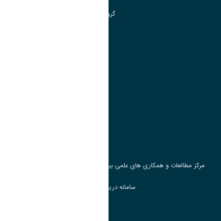
گروه جذب و هدایت استعداد های درخشان
تقویم آموزشی
پیوند ها
وزارت علوم، تحقیقات و فناوری
پرتال دانشجویی صندوق رفاه
جست و جوی کتاب
مرکز مطالعات و همکاری های علمی بین المللی وزارت علوم، تحقیقات و فناوری
سامانه دریافت و پاسخگویی به شکایات وزارت علوم
سامانه سخا وزارت علوم