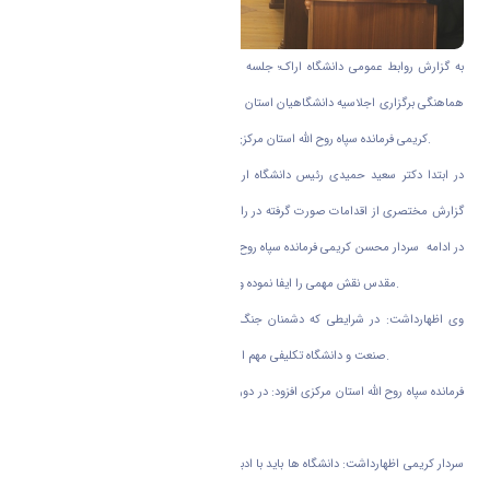
به گزارش روابط عمومی دانشگاه اراک؛ جلسه هماهنگی ستاد کنگره شهدای دانشجو جهت
هماهنگی برگزاری اجلاسیه دانشگاهیان استان مرکزی روز دوشنبه 7 مرداد ماه با حضور سردار
کریمی فرمانده سپاه روح الله استان مرکزی و مسئولین دانشگاههای استان برگزار گردید.
در ابتدا دکتر سعید حمیدی رئیس دانشگاه اراک ضمن خوش آمدگویی به حضار به ارائه
گزارش مختصری از اقدامات صورت گرفته در راستای اهداف کنگره شهدای دانشجو پرداخت.
در ادامه سردار محسن کریمی فرمانده سپاه روح الله استان مرکزی بیان نمود: دانشگاه در دفاع
مقدس نقش مهمی را ایفا نموده و عمده فرماندهان جنگ تحمیلی دانشجو بودند.
وی اظهارداشت: در شرایطی که دشمنان جنگ اقتصادی را دنبال می کنند ارتباط هدفمند
صنعت و دانشگاه تکلیفی مهم است و همه باید در این راستا نقش آفرینی کنند.
فرمانده سپاه روح الله استان مرکزی افزود: در دوران دفاع مقدس ۸۰ طرح صنعتی مهم عملیاتی
شد که در سرنوشت جنگ موثر بود.
سردار کریمی اظهارداشت: دانشگاه ها باید با ادبیات جنگ آشنایی بیشتری پیدا کنند تا اهداف