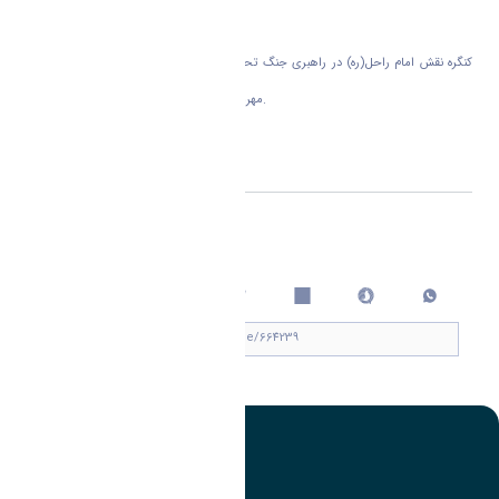
کنگره شهدای استان مرکزی را تشریح نمودند.
کنگره نقش امام راحل(ره) در راهبری جنگ تحمیلی و ۶ هزار و ۲۰۰ شهید استان مرکزی ۱۱
مهرماه سال جاری در استان مرکزی برگزار می شود.
اشتراک گذاری
چاپ کردن
تصویر
عنوان اینستاگرام