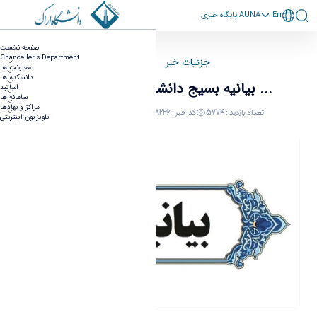
En
پايگاه خبری AUNA
بیانیه بسیج دانشجویی دانشگاه اراک ...
صفحه نخست
Chanceller's Department
جزئیات خبر
صفحه اصلی
معاونت ها
دانشکده ها
بیانیه بسیج دانشجویی دانشگاه اراک ...
اساتید
سامانه ها
مراکز و نهادها
تعداد بازدید : 5774
کد خبر : 668226
17 January 2025 05:30
تلویزیون اینترنتی