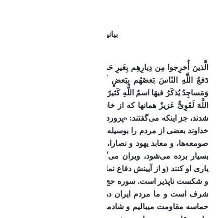
معجزه مقاومت
بیانیه در پی اعلام آتش بس در غزه
بسم الله الرحمن الرحیم 
الَّذینَ أُخرِجوا مِن دِیارِهِم بِغَیرِ حَقٍّ إِلّا أَن یَقولوا رَبُّنَا اللَّهُ ۗ وَلَولا 
دَفعُ اللَّهِ النّاسَ بَعضَهُم بِبَعضٍ لَهُدِّمَت صَوامِعُ وَبِیَعٌ وَصَلَواتٌ 
وَمَساجِدُ یُذکَرُ فیهَا اسمُ اللَّهِ کَثیرًا ۗ وَلَیَنصُرَنَّ اللَّهُ مَن یَنصُرُهُ ۗ إِنَّ 
اللَّهَ لَقَوِیٌّ عَزیزٌ
همانها که از خانه و شهر خود، به ناحق رانده 
شدند، جز اینکه می‌گفتند: «پروردگار ما، خدای یکتاست!» و اگر 
خداوند بعضی از مردم را بوسیله بعضی دیگر دفع نکند، دیرها و 
صومعه‌ها، و معابد یهود و نصارا، و مساجدی که نام خدا در آن 
بسیار برده می‌شود، ویران می‌گردد! و خداوند کسانی را که 
یاری او کنند (و از آیینش دفاع نمایند) یاری می‌کند؛ خداوند قوی 
و شکست ناپذیر است.
سوره حج آیه ۴۰
اکنون زمان احساس 
شرف است و ما مردم ایران در کنار مردم غزه با افتخار به 
حماسه مقاومت میبالیم و شادمانیم.
از ابتدای ۷ اکتبر، صحنه 