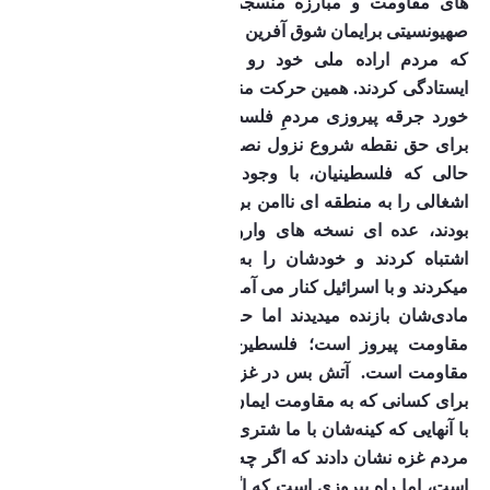
های مقاومت و مبارزه منسجم فلسطینیان در برابر رژیم 
صهیونسیتی برایمان شوق آفرین بود، یادآور انقلابمان؛ روز هایی 
که مردم اراده ملی خود رو نشان دادند و دربرابر ظلم 
ایستادگی کردند. همین حرکت منسجم ملی که در ۷ اکتبر رقم 
خورد جرقه پیروزی مردمِ فلسطین را زد، که حرکت انسان 
برای حق نقطه شروع نزول نصرت الهی برای آنها است.
در 
حالی که فلسطینیان، با وجود بمباران شدید غزه، مناطق 
اشغالی را به منطقه ای ناامن برای صهیونسیت ها تبدیل کرده 
بودند، عده ای نسخه های وارونه میپیچیدند که فلسطینیان 
اشتباه کردند و خودشان را به خطر انداختند، باید سازش‌ 
میکردند و با اسرائیل کنار می آمدند. اینان مقاومت را با منطق 
مادی‌شان بازنده میدیدند اما حال با همان منطق مادی هم 
مقاومت پیروز است؛ فلسطین پیروز است و این معجزه 
مقاومت است‌.
آتش بس در غزه معجزه است؛ معجزه است 
برای کسانی که به مقاومت ایمان بیاورند و خیال واهی سازش 
با آنهایی که کینه‌شان با ما شتری است از ذهنشان بیرون کنند. 
مردم غزه نشان دادند که اگر چه مقاومت هزینه دارد و سخت 
است، اما راه پیروزی است که اگر بنا بر سازش بود، لابد تا به 