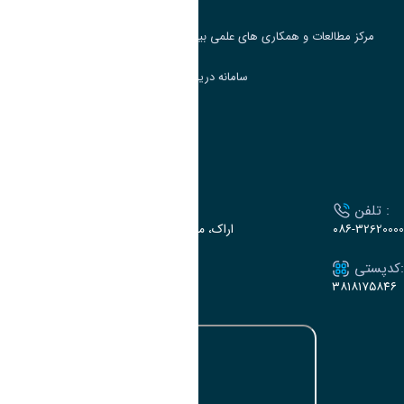
مرکز مطالعات و همکاری های علمی بین المللی وزارت علوم، تحقیقات و فناوری
سامانه دریافت و پاسخگویی به شکایات وزارت علوم
سامانه سخا وزارت علوم
ارتباط با دانشگاه
تلفن :
آدرس :
۰۸۶-32620000
اراک، میدان بسیج، بلوار سردشت، دانشگاه اراک
کدپستی:
ایمیل:
e-dabir@araku.ac.ir
۳۸۱۸۱۷۵۸۴۶