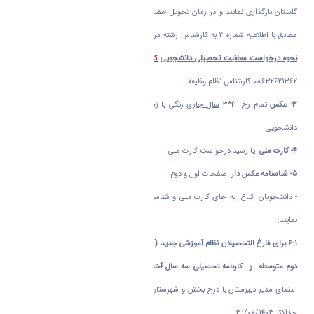
گلستان بارگذاری نمایند و در زمان تحویل حضوری مدارک به عنوان یکی از مدارک ثبت نام
مطابق با اطلاعیه شماره 2 به کارشناس رشته مربوطه تحویل نمایند جهت توضیحات بیشتر و
نحوه درخواست معافیت تحصیلی دانشجویی
کلیک
نمایید . پاسخگوئی به سئوالات احتمالی
08632621362 کارشناس نظام وظیفه
3- عکس
تمام رخ 4*3
سال جاری
رنگی با زمینه سفید بدون عینک و متناسب با شئونات
دانشجویی
4- کارت ملی
یا رسید درخواست کارت ملی
5- شناسنامه
عکس دار
صفحات اول و دوم
- دانشجویان اتباع به جای کارت ملی و شناسنامه ، مدارک اقامتی و هویتی خود را اسکن
نمایند.
6-1
برای فارغ التحصیلان نظام آموزشی جدید (3-3-6) مدرک یا گواهی پایان تحصیلات دوره
دوم متوسطه و کارنامه تحصیلی سه سال آخر دبیرستان (پایه دهم تا دوازدهم )
با مهر و
امضای مدیر دبیرستان با درج بخش و شهرستان محل اخذ مدرک و با تاریخ فارغ التحصیلی
حداکثر 31/06/1403