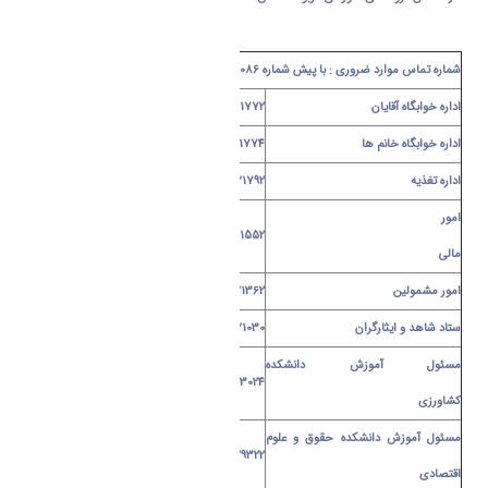
شماره تماس موارد ضروری : با پیش شماره 086
اداره خوابگاه آقایان
32621782-32621776-32621772
اداره خوابگاه خانم ها
32621774- 32621770
اداره تغذیه
32621792- 32621790
امور
32621552
مالی
امور مشمولین
32621362
ستاد شاهد و ایثارگران
32621030
مسئول آموزش دانشکده
32623024
کشاورزی
مسئول آموزش دانشکده حقوق و علوم
32629322
اقتصادی