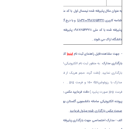
به عنوان مثال پذیرفته شده نیمسال اول با کد ملی 6522681112 با شناسه کاربری
U031006522681112
شناسه کاربری
U032009987654321
و با درج گذرواژه کد ملی ده رقمی وارد سامانه گلستان دانشگاه
پذیرفته شده با کد ملی 09876543211 پذیرفته شده نیمسال اول با شناسه کاربری
009876543211
دانشگاه اراک می شوند .
- جهت مشاهده فایل راهنمای ثبت نام
اینجا
کلیک نمایید .
بارگذاری
مدارک
: به منظور ثبت نام الکترونیکی لازم است اسکن مدارک مشروحه زیر را تهیه و
بارگذاری نمایید. (دقت گردد حجم هریک از فایلهای دانلودی از
KB
۳۰۰ بیشتر نباشد. کلیه
مدارک با رزولوشن
dpi
۱۵۰ و فرمت
jpg
. بارگذاری عکس ۴×۳ با رزولوشن
dpi
۳۰۰ و
فرمت
jpg
صورت پذیرد.)
دقت فرمایید عکس بارگذاری شده جهت صدور کارت دانشجویی و
پرونده الکترونیکی سامانه دانشجویی گلستان بهره برداری دارد لذا
نهایت دقت را در وضوح و
صحت عکس بارگذاری شده مبذول فرمایید
.
الف - مدارک اختصاصی جهت بارگذاری پذیرفته شدگان مقاطع کاردانی و کارشناسی
پذیرش با