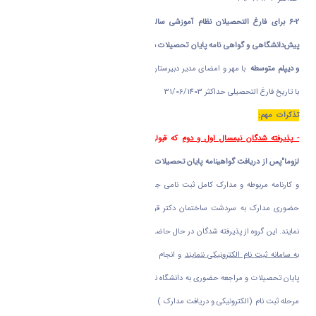
6-2 برای فارغ التحصیلان نظام آموزشی سالی واحدی گواهینامه پایان تحصیلات دوره
پیش‌دانشگاهی و گواهی نامه پایان تحصیلات دیپلم
متوسطه
و
کارنامه دوره پیش دانشگاهی
و دیپلم متوسطه
با مهر و امضای مدیر دبیرستان با درج بخش و شهرستان محل اخذ مدرک و
با تاریخ فارغ التحصیلی حداکثر 31/06/1403
تذکرات مهم
:
-
پذیرفته شدگان نیمسال اول و دوم
که قبولی آنان تا پایان شهریور ماه1403 نمی باشد
لزوما"پس از دریافت گواهینامه پایان تحصیلات با تاریخ فارغ التحصیلی حداکثر 30/11/1403
و کارنامه مربوطه و مدارک کامل ثبت نامی جهت هماهنگی ثبت نام الکترونیکی و تحویل
حضوری مدارک به سردشت ساختمان دکتر قریب اداره کل آموزش دانشگاه اراک مراجعه
نمایند. این گروه از پذیرفته شدگان در حال حاضر
به هیچ وجه با مدارک ناقص مبادرت به ورود
به سامانه ثبت نام الکترونیکی ننمایند
و انجام ثبت نام الکترونیکی را موکول به اخذ مدارک
پایان تحصیلات و مراجعه حضوری به دانشگاه نمایند . دانشگاه در دی ماه پس از انجام هر دو
مرحله ثبت نام (الکترونیکی و دریافت مدارک ) از نامبردگان ثبت نام به عمل می آورد . تصمیم