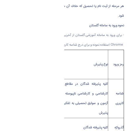
هر مرحله از ثبت نام یا تحصیل که خلاف آن مشخص گردد برابر مقررات مربوط برخورد می
شود.
نحوه ورود به سامانه گلستان
- برای ورود به سامانه آموزشی گلستان از آخرین نسخه های
Internet Explorer
و
Google
Chrome
استفاده نموده و برای درج شناسه کاربری و گذرواژه به شرح ذیل اقدام نمایید :
پ
پذیرش نیمسال اول
شروع به تحصیل
رمز ورود
نوع پذیرش
ر
از روز سه شنبه 01/08/1403
ش
کلیه پذیرفته شدگان در مقاطع کاردانی ،
شناسه
کارشناسی و کارشناسی ناپیوسته پذیرش با
شماره ملی ده رقمی+
U03100
ش
کاربری
آزمون و سوابق تحصیلی به تفکیک نیمسال
پذیرش
گذرواژه
کلیه پذیرفته شدگان
کد ملی ده رقمی
داوطلب - درصورتی که شم