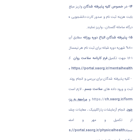
14-
در خصوص کلیه پذیرفته شدگان
واریز مبلغ 000/000/3 ریال معادل سی صد هزار تومان
بابت هزینه ثبت نام و صدور کارت دانشجویی هوشمند در مرحله ثبت نام الکترونیکی از طریق
درگاه سامانه گلستان ، واریز نمایند.
15- پذیرفته شدگان اتباع دوره روزانه
مطابق آیین نامه مربوطه موظف به واریز شهریه معادل
80% شهریه دوره شبانه برای ثبت نام هر نیمسال تحصیلی می باشند .
16-1 جهت تکمیل
فرم کارنامه سلامت روان
که برای کلیه دانشجویان الزامی است به
لینک
https://portal.saorg.ir/mentalhealth
مراجعه فرمایید.
- کلیه پذیرفته شدگان برای بررسی و انجام روند پایش سلامت و به منظور الکترونیکی نمودن و
ثبت و ورود داده های
سلامت جسم
، لازم است پس از دریافت فرم معاینات پزشکی در آدرس
ch.saorg.ir/form
https://
و
مراجعه به پزشک یا مراکز بهداشت و درمان محل زندگی
خود
، انجام آزمایشات پاراکلینیک ، معاینات چشم پزشکی ، دندانپزشکی و پزشک عمومی و پس
از تکمیل و مهر و امضای فرم مربوطه به سامانه
سجاد
https://portal.saorg.ir/physicalhealth
مراجعه و نسبت به ورود اطلاعات و