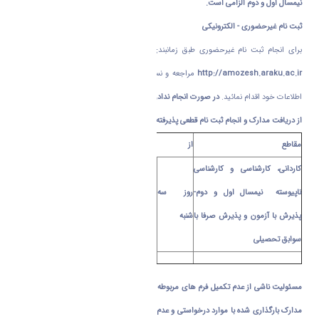
نیمسال اول و دوم الزامی است.
ثبت نام غیرحضوری - الکترونیکی
برای انجام ثبت نام غیرحضوری طبق زمانبندی زیر به سامانه آموزشی گلستان به آدرس
http://amozesh.araku.ac.ir
مراجعه و نسبت به بارگذاری مدارک درخواستی و تکمیل
اطلاعات خود اقدام نمائید.
در صورت انجام ندادن ثبت نام الکترونیکی در تاریخ مقرر ، دانشگاه
از دریافت مدارک و انجام ثبت نام قطعی پذیرفته شدگان معذور است.
مقاطع
از
تا
کاردانی، کارشناسی و کارشناسی
ناپیوسته نیمسال اول و دوم-
روز سه
24/07/1403
روزدو شنبه
30/07/1403
پذیرش با آزمون و پذیرش صرفا با
شنبه
سوابق تحصیلی
مسئولیت ناشی از عدم تکمیل فرم های مربوطه ، درج اطلاعات نادرست یا ناقص ، عدم انطباق
مدارک بارگذاری شده با موارد درخواستی و عدم وضوح مدارک به عهده دانشجو می باشد و در