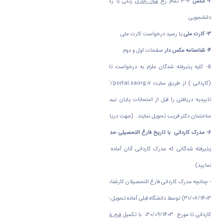
2-
عکس
4*3 تمام رخ
سال جاری
رنگی با زمینه سفید بدون عینک و متناسب با شئونات
دانشجویی
3- کارت ملی
یا رسید درخواست کارت ملی
4- شناسنامه عکس دار
صفحات اول و دوم
5- کلیه پذیرفته شدگان ملزم به درخواست تاییدیه تحصیلی دانش آموختگی مقطع قبلی
(کاردانی ) از طریق سایت
http://portal.saorg.ir
می باشند و لزوما" پیگیری و پرینت
تاییدیه دریافتی را قبل از امتحانات پایان نیمسال به کارشناسان اداره خدمات آموزشی در
ساختمان دکتر قریب تحویل نمایند. (جهت دریافت راهنما
کلیک
نمایید )
6-
مدرک کاردانی
با تاریخ فارغ التحصیلی حداکثر 31/06/1403
یا
فرم شماره 6
درخصوص
پذیرفته شدگانی که مدرک کاردانی آنان آماده تحویل نمی باشد (جهت دریافت فرم
کلیک
نمایید)
- چنانچه مدرک کاردانی فارغ التحصیلان کارشناسی ناپیوسته (با تاریخ فارغ التحصیلی حداکثر
31/06/1403) توسط دانشگاه قبلی آماده تحویل نباشد فعلا با مهلت حداکثری تحویل گواهینامه
کاردانی تا مورخ 30/09/1403، با تکمیل
فرم شماره 6 جایگزین گواهی فراغت از تحصیل
که