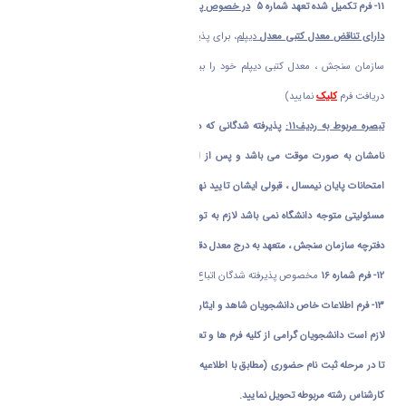
11-
فرم تکمیل شده تعهد شماره 5
در خصوص پذیرفته شدگان صرفاً بر اساس سوابق تحصیلی
دارای تناقض معدل کتبی معدل
دیپلم
، برای پذیرفته شدگانی که در مرحله ثبت نام در سایت
سازمان سنجش ، معدل کتبی دیپلم خود را بیشتر از معدل واقعی ثبت نموده اند (جهت
دریافت فرم
کلیک
نمایید)
تبصره مربوط به ردیف11:
پذیرفته شدگانی که دارای مغایرت معدل کتبی دیپلم هستند ثبت
نامشان به صورت موقت می باشد و پس از استعلام از سازمان سنجش حداکثر تا قبل از
امتحانات پایان نیمسال ، قبولی ایشان تایید نهایی یا لغو قبولی می شوند و در این خصوص
مسئولیتی متوجه دانشگاه نمی باشد لازم به توضیح است که نامبردگان قبلا برابر توضیحات
دفترچه سازمان سنجش ، متعهد به درج معدل دقیق برابر مدارک دبیرستانی بوده اند
.
12-
فرم شماره 16
مخصوص پذیرفته شدگان اتباع (جهت دریافت فرم
کلیک
نمایید)
13- فرم
اطلاعات خاص دانشجویان شاهد و ایثارگر
(جهت دریافت فرم اطلاعات
کلیک
نمایید)
لازم است دانشجویان گرامی از کلیه فرم ها و تعهدات و مدارک تکمیل شده ، نگهداری نمایید
تا در مرحله ثبت نام حضوری (مطابق با اطلاعیه شماره 2 ) به همراه سایر مدارک ثبت نامی به
کارشناس رشته مربوطه تحویل نمایید.