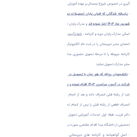
گیری در خصوص شروع نیمسال بر عهده آموزش و گروه آموزشی مربوطه خواهد بود .
-
پذیرفته شدگانی که قبولی پایان تحصیلات دوره دوم متوسطه خود را در امتحانات جبرانی
شهریور ماه 1403 اخذ نموده اند
و مدرک پایان تحصیلات آنان آماده تحویل نمی باشد به جای
اسکن مدارک پایان دوره و کارنامه ،
نامه تأییدیه قبولی تا پایان شهریور 1403
ممهور به مهر و
امضای مدیر دبیرستان را در ثبت نام الکترونیکی جایگزین و اصل گواهی پایان تحصیلات و
کارنامه مربوطه را تا مرحله تحویل حضوری مدارک ، پیگیری و برابر اطلاعیه شماره2 به همراه
سایر مدارک تحویل نمایند .
-
دانشجویان روزانه که هم زمان با تحصیل در دانشگاه و بدون انصراف از تحصیل نسبت به
شرکت در آزمون سراسری 1403 اقدام نموده و پذیرفته شده اند
قبل از ثبت نام در رشته جدید
باید از رشته قبلی انصراف داده و بعد از انجام ثبت نام الکترونیکی دانشگاه اراک ، اصل فرم
انصراف قطعی از رشته قبلی را پس از انجام تحویل حضوری مدارک ، به سردشت ساختمان
دکتر قریب طبقه اول خدمات آموزشی تحویل نمایند تا درخصوص درخواست اصل مدارک
تحصیلی از دانشگاه مبدا اقدام مقتضی صورت پذیرد .
- اصل گواهینامه و کارنامه های دبیرستانی به عنوان مدارک الزامی ثبت نام در پرونده