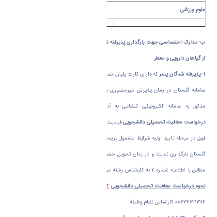
علوم ورزشی
ب- مدارک اختصاصی جهت بارگذاری پذیرفته شدگان کارشناسی ناپیوسته تولید و بهره برداری
از گیاهان دارویی و معطر
1-
پذیرفته شدگان پسر
که دارای کارت پایان خدمت یا معافیت دائم می باشند کارت خود را در
سامانه گلستان در زمان پذیرش غیرحضوری بارگذاری نمایند و در صورت نداشتن مدارک
مذکور به سامانه الکترونیکی انتظامی به آدرس
www.sakha.epolice.ir
مراجعه و
درخواست معافیت تحصیلی دانشجویی
فرمایند و پس از واریز هزینه مربوطه از طریق سامانه
فوق در مرحله تایید اولیه شرایط مشمول پرینت مربوطه را در پذیرش غیرحضوری در سامانه
گلستان بارگذاری نمایند و در زمان تحویل حضوری مدارک به عنوان یکی از مدارک ثبت نام
مطابق با اطلاعیه شماره 2 به کارشناس رشته مربوطه تحویل نمایند جهت توضیحات بیشتر و
نحوه درخواست معافیت تحصیلی دانشجویی
کلیک
نمایید . پاسخگوئی به سئوالات احتمالی
08632621362 کارشناس نظام وظیفه