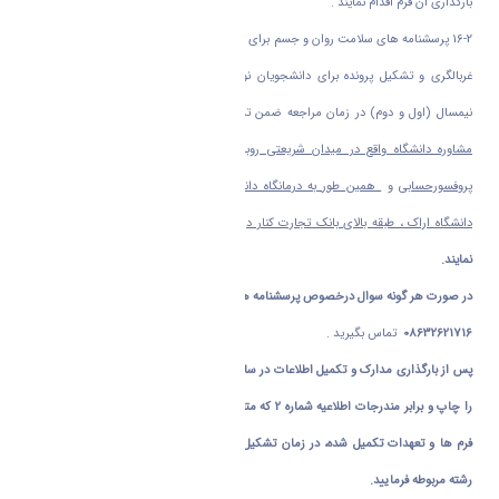
بارگذاری آن فرم اقدام نمایند .
16-2 پرسشنامه های سلامت روان و جسم برای تکمیل اطلاعات واحدهای مربوطه جهت انجام
غربالگری و تشکیل پرونده برای دانشجویان نوورود می باشد لطفا پذیرفته شدگان هر دو
نیمسال (اول و دوم) در زمان مراجعه ضمن تشکیل پرونده برابر اطلاعیه شماره 2 ، به
مرکز
مشاوره دانشگاه واقع در میدان شریعتی روبروی سایت مرکزی دانشگاه اراک ساختمان
پروفسورحسابی
و
همین طور به درمانگاه دانشگاه واقع در میدان شریعتی سایت مرکزی
دانشگاه اراک ، طبقه بالای بانک تجارت کنار درب خروجی
مراجعه و کارت سلامت دریافت
نمایند.
در صورت هر گونه سوال درخصوص پرسشنامه های فوق (سلامت روان و جسم با شماره تلفن
08632621716
تماس بگیرید .
پس از بارگذاری مدارک و تکمیل اطلاعات در سامانه گلستان ، لازم است فرم اطلاعات پذیرش
را چاپ و برابر مندرجات اطلاعیه شماره 2 که متعاقبا
"
منتشر می شود به همراه سایر مدارک و
فرم ها و تعهدات تکمیل شده، در زمان تشکیل پرونده و ثبت نام حضوری تحویل کارشناس
رشته مربوطه فرمایید.