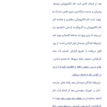
بعد از انجام کامل ثبت نام الکترونیکی توسط پذیرفته شده و پس از تایید نهایی اطلاعات
پذیرش و صحت بارگذاری بدون نقص مدارک توسط کارشناس رشته مربوطه ،
رمز های ورودی
جهت ثبت نام الکترونیکی منقضی و شناسه کاربری به شماره دانشجویی دریافت شده در ثبت
نام الکترونیکی و گذرواژه به کدملی دانشجو برای ورود به سامانه گلستان دانشگاه اراک تغییر
می یابد تا برای ورود به سامانه گلستان مورد استفاده قرار گیرد .
-پذیرفته شدگان نیمسال اول الزامی است از روز سه شنبه مورخ 01/08/1403 برابر برنامه درسی
قابل دریافت از طریق گزارش شماره 88 سامانه گلستان دانشگاه اراک
و راهنمایی تلفنی
کارشناس محترم رشته مربوطه که شماره تماس انان ذیل همین اطلاعیه مندرج است
در کلاس
های درسی حضور یافته و اطلاعیه شماره 2 درخصوص تحویل مدارک را نیز همزمان با شرکت
در کلاس ها به انجام برسانند.
- پذیرفته شدگان نیمسال دوم رشته های
مترجمی زبان انگلیسی، شیمی محض، زیست گیاهی
، آمار و فیزیک مهندسی بعد از اتمام ثبت نام حضوری،اطلاعیه شماره 2 را نیز پیگیری و به
انجام رسانیده و
در هفته دوم بهمن ماه
جهت اطلاع از زمان بندی شروع کلاس های درسی با
کارشناسان گروه های آموزشی مربوطه تماس تلفنی حاصل نمایند
.