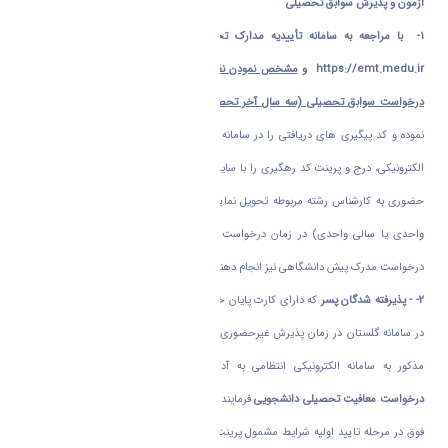
آزمون و پذیرش سوابق تحصیلی
1- با مراجعه به سامانه تأییدیه مدارک تحصیلی وزارت آموزش و پرورش به آدرس
https://emt.medu.ir
و
مشخص نمودن نظام آموزشی نسبت به ثبت درخواست ارسال
درخواست سوابق تحصیلی (سه سال آخر تحصیل دوره متوسطه
)
و
تاییدیه تحصیلی
اقدام
نموده و کد پیگیری های دریافتی را در سامانه ثبت نامی گلستان دانشگاه اراک در ثبت نام
الکترونیکی، درج و پرینت کد رهگیری را با سایر مدارک مطابق با اطلاعیه شماره2 در ثبت نام
حضوری به کارشناس رشته مربوطه تحویل نمایید . دارندگان دیپلم شاخه نظری (نظام ترمی
واحدی یا سالی واحدی) در زمان درخواست ، علاوه بر مدرک دیپلم مراحل فوق را برای
درخواست مدرک پیش دانشگاهی نیز انجام دهند .
2-
-
پذیرفته شدگان پسر
که دارای کارت پایان خدمت یا معافیت دائم می باشند کارت خود را
در سامانه گلستان در زمان پذیرش غیرحضوری بارگذاری نمایند و در صورت نداشتن مدارک
مذکور به سامانه الکترونیکی انتظامی به آدرس
www.sakha.epolice.ir
مراجعه و
درخواست معافیت تحصیلی دانشجویی
فرمایند و پس از واریز هزینه مربوطه از طریق سامانه
فوق در مرحله تایید اولیه شرایط مشمول پرینت مربوطه را در پذیرش غیرحضوری در سامانه