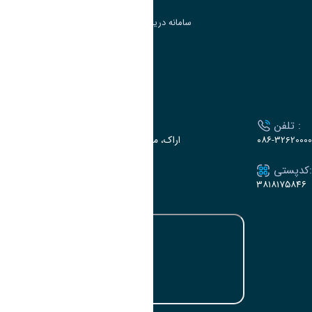
سامانه دریافت و پاسخگویی به شکایات وزارت علوم
سامانه سخا وزارت علوم
ارتباط با دانشگاه
تلفن :
آدرس :
۰۸۶-32620000
اراک، میدان بسیج، بلوار سردشت، دانشگاه اراک
کدپستی:
ایمیل:
e-dabir@araku.ac.ir
۳۸۱۸۱۷۵۸۴۶