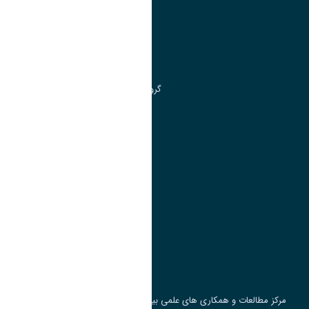
مدیریت تحصیلات تکمیلی
مرکز آموزش های آزاد و تخصصی
گروه جذب و هدایت استعداد های درخشان
تقویم آموزشی
پیوند ها
وزارت علوم، تحقیقات و فناوری
پرتال دانشجویی صندوق رفاه
جست و جوی کتاب
مرکز مطالعات و همکاری های علمی بین المللی وزارت علوم، تحقیقات و فناوری