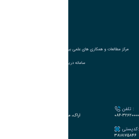
وزارت علوم، تحقیقات و فناوری
پرتال دانشجویی صندوق رفاه
جست و جوی کتاب
مرکز مطالعات و همکاری های علمی بین المللی وزارت علوم، تحقیقات و فناوری
سامانه دریافت و پاسخگویی به شکایات وزارت علوم
سامانه سخا وزارت علوم
ارتباط با دانشگاه
تلفن :
آدرس :
۰۸۶-32620000
اراک، میدان بسیج، بلوار سردشت، دانشگاه اراک
کدپستی:
ایمیل:
e-dabir@araku.ac.ir
۳۸۱۸۱۷۵۸۴۶