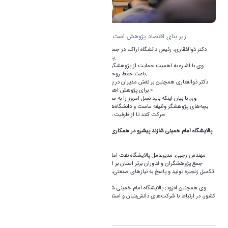
زیر بنای اقتصاد پژوهش است / ضرورت تربیت نسل پژوهشگر از امروز
دکتر ذوالفقاری، رئیس دانشگاه اراک، در جمع پژوهشگران و فناوران برتر استان تأکید کرد :
پژوهش پایه اصلی اقتصاد در دنیای امروز است.
وی با اشاره به اهمیت حمایت از پژوهشگران، گفت: پاسداشت و حمایت از پژوهشگران
باعث حفظ روحیه پژوهش و پیشرفت علمی در جامعه می‌شود.
دکتر ذوالفقاری همچنین بر نقش مدیران در پیشبرد پژوهش تأکید کرد و افزود: «مدیرانی که
برای پژوهش اهمیت قائل می‌شوند، در کارها پیشگام‌تر هستند.»
وی با بیان اینکه باید نسل امروز را به سمت پژوهش هدایت کنیم، تصریح کرد: تربیت
بچه‌های پژوهشگر وظیفه ماست و دانشگاه‌ها باید به سمت تاسیس استارتاپ‌های تک‌شاخ
حرکت کنند تا از ظرفیت دانش و فناوری برای توسعه اقتصادی بهره ببرند.
پالایشگاه امام خمینی شازند پیشرو در همکاری با شرکت‌های دانش‌بنیان و بهره‌گیری از دانش
بومی
مهندس رجبی، مدیرعامل پالایشگاه نفت امام خمینی (ره) شازند، به عنوان سخنران ویژه در
جمع پژوهشگران و فناوران برتر استان بر اهمیت ارتباط صنعت اشاره و گفت: در راستای
تکمیل زنجیره تولید و پاسخ به نیازهای صنعتی، برنامه‌ای مدون برای استفاده از توانمندی‌های
اساتید دانشگاه داریم.
وی همچنین افزود: پالایشگاه امام خمینی شازند به‌عنوان یکی از پیشروترین پالایشگاه‌های
کشور، در ارتباط با شرکت‌های دانش‌بنیان و استفاده از دانش بومی و تجهیزات داخلی، رتبه برتر
را در میان سایر پالایشگاه‌ها کسب کرده است.