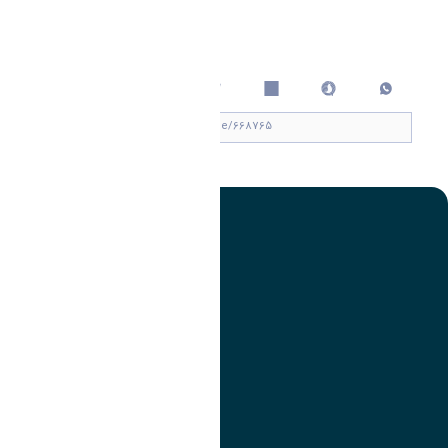
اشتراک گذاری
چاپ کردن
تصویر
عنوان اینستاگرام
لینک
عنوان تلگرام
لینک
عنوان واتساپ
لینک
عنوان سروش
لینک