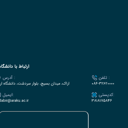
ارتباط با دانشگاه
تلفن :
آدرس :
۰۸۶-32620000
اراک، میدان بسیج، بلوار سردشت، دانشگاه ار
کدپستی:
ایمیل:
dabir@araku.ac.ir
۳۸۱۸۱۷۵۸۴۶