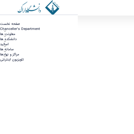
ماه رمضان ماه بندگی
صفحه نخست
Chanceller's Department
معاونت ها
دانشکده ها
اساتید
سامانه ها
مراکز و نهادها
تلویزیون اینترنتی