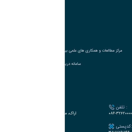
وزارت علوم، تحقیقات و فناوری
پرتال دانشجویی صندوق رفاه
جست و جوی کتاب
مرکز مطالعات و همکاری های علمی بین المللی وزارت علوم، تحقیقات و فناوری
سامانه دریافت و پاسخگویی به شکایات وزارت علوم
سامانه سخا وزارت علوم
ارتباط با دانشگاه
تلفن :
آدرس :
۰۸۶-32620000
اراک، میدان بسیج، بلوار سردشت، دانشگاه اراک
کدپستی:
ایمیل: