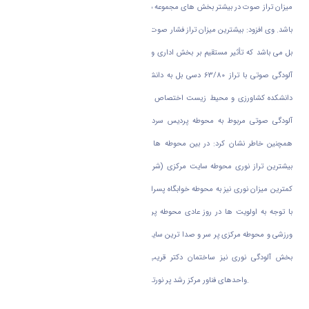
میزان تراز صوت در بیشتر بخش های مجموعه دانشگاه اراک بالاتر از حد استاندارد جهانی می
باشد. وی افزود: بیشترین میزان تراز فشار صوت در بخش لابی و راهروها با تراز 58/75 دسی
بل می باشد که تأثیر مستقیم بر بخش اداری و آموزشی دارد. در بین دانشکده ها، بیشترین
آلودگی صوتی با تراز 63/80 دسی بل به دانشکده هنر و کمترین میزان آلودگی صوتی به
دانشکده کشاورزی و محیط زیست اختصاص داشته است. در بین محوطه ها نیز بیشترین
آلودگی صوتی مربوط به محوطه پردیس سردشت با تراز 21/87 دسی بل می باشد. وی
همچنین خاطر نشان کرد: در بین محوطه ها با توجه به پراکندگی مجموعه دانشگاه اراک
بیشترین تراز نوری محوطه سایت مرکزی (شریعتی) با تراز نور 25/103 لوکس می باشد و
کمترین میزان نوری نیز به محوطه خوابگاه پسرانه امیرکبیر اختصاص داشته است. در مجموع
با توجه به اولویت ها در روز عادی محوطه پردیس سردشت، دانشکده هنر، دانشکده علوم
ورزشی و محوطه مرکزی پر سر و صدا ترین سایت های مجموعه دانشگاه اراک می باشند و در
بخش آلودگی نوری نیز ساختمان دکتر قریب، ساختمان آزمایشگاه مرکزی و ساختمان
واحدهای فناور مرکز رشد پر نورترین بخش های مجموعه دانشگاه اراک هستند.