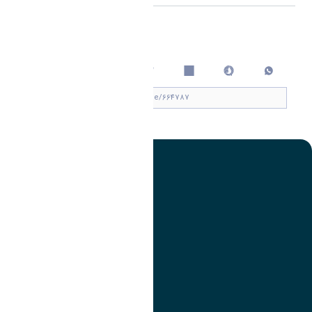
اشتراک گذاری
چاپ کردن
تصویر
عنوان اینستاگرام
لینک
عنوان تلگرام
لینک
عنوان واتساپ
لینک
عنوان سروش
لینک