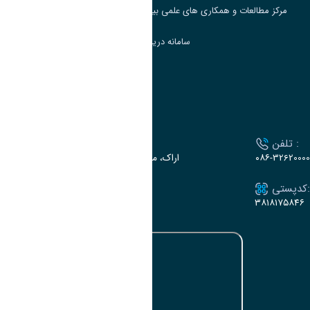
مرکز مطالعات و همکاری های علمی بین المللی وزارت علوم، تحقیقات و فناوری
سامانه دریافت و پاسخگویی به شکایات وزارت علوم
سامانه سخا وزارت علوم
ارتباط با دانشگاه
تلفن :
آدرس :
۰۸۶-32620000
اراک، میدان بسیج، بلوار سردشت، دانشگاه اراک
کدپستی:
ایمیل:
e-dabir@araku.ac.ir
۳۸۱۸۱۷۵۸۴۶