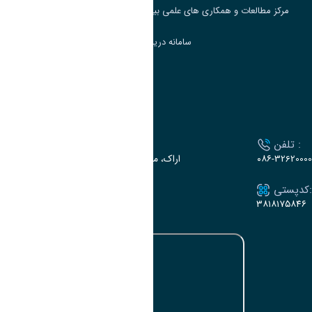
مرکز مطالعات و همکاری های علمی بین المللی وزارت علوم، تحقیقات و فناوری
سامانه دریافت و پاسخگویی به شکایات وزارت علوم
سامانه سخا وزارت علوم
ارتباط با دانشگاه
تلفن :
آدرس :
۰۸۶-32620000
اراک، میدان بسیج، بلوار سردشت، دانشگاه اراک
کدپستی:
ایمیل:
e-dabir@araku.ac.ir
۳۸۱۸۱۷۵۸۴۶