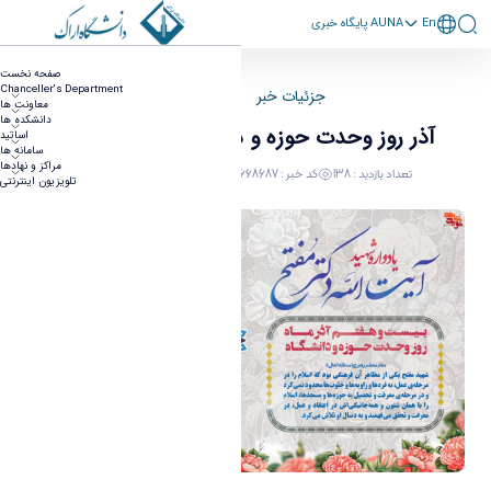
En
پايگاه خبری AUNA
27 آذر روز وحدت حوزه و دانشگاه گرامی باد
صفحه نخست
Chanceller's Department
جزئیات خبر
صفحه اصلی
معاونت ها
دانشکده ها
27 آذر روز وحدت حوزه و دانشگاه گرامی باد
اساتید
سامانه ها
مراکز و نهادها
تعداد بازدید : 138
کد خبر : 668687
16 December 2024 03:03
تلویزیون اینترنتی