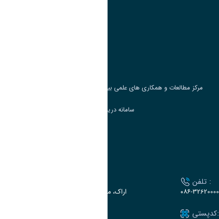
پیوند ها
وزارت علوم، تحقیقات و فناوری
پرتال دانشجویی صندوق رفاه
جست و جوی کتاب
مرکز مطالعات و همکاری های علمی بین المللی وزارت علوم، تحقیقات و فناوری
سامانه دریافت و پاسخگویی به شکایات وزارت علوم
سامانه سخا وزارت علوم
ارتباط با دانشگاه
تلفن :
آدرس :
۰۸۶-32620000
اراک، میدان بسیج، بلوار سردشت، دانشگاه اراک
کدپستی:
ایمیل: