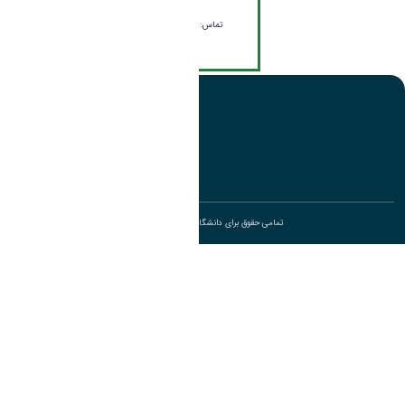
شماره
تماس:08634173325
تمامی حقوق برای دانشگاه اراک محفوظ است