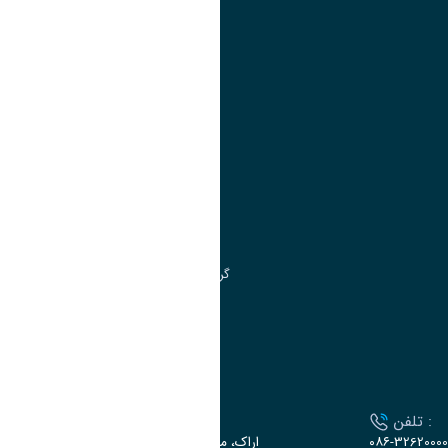
تقویم آموزشی
آموزش
مدیریت امور
مدیریت تحصیلات تکمیلی
مرکز آموزش‌های تخصصی
گروه جذب و هدایت استعدادهای درخشان
تقویم آموزشی
ارتباط با دانشگاه
تلفن :
آدرس :
۰۸۶-32620000
اراک، میدان بسیج، بلوار سردشت، دانشگاه اراک