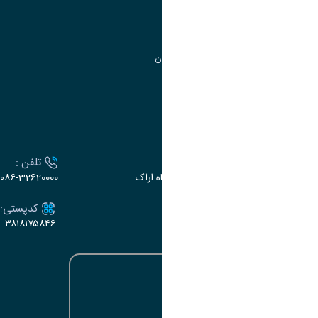
مرکز آموزش‌های تخصصی
گروه جذب و هدایت استعدادهای درخشان
تقویم آموزشی
ارتباط با دانشگاه
آدرس :
تلفن :
اراک، میدان بسیج، بلوار سردشت، دانشگاه اراک
۰۸۶-32620000
ایمیل:
کدپستی:
۳۸۱۸۱۷۵۸۴۶
e-dabir@araku.ac.ir