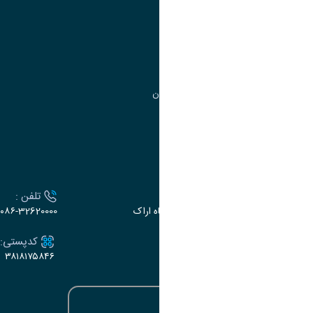
مدیریت تحصیلات تکمیلی
مرکز آموزش‌های تخصصی
گروه جذب و هدایت استعدادهای درخشان
تقویم آموزشی
ارتباط با دانشگاه
آدرس :
تلفن :
اراک، میدان بسیج، بلوار سردشت، دانشگاه اراک
۰۸۶-32620000
ایمیل:
کدپستی:
۳۸۱۸۱۷۵۸۴۶
e-dabir@araku.ac.ir