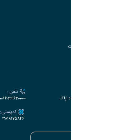
مدیریت امور
مدیریت تحصیلات تکمیلی
مرکز آموزش‌های تخصصی
گروه جذب و هدایت استعدادهای درخشان
تقویم آموزشی
ارتباط با دانشگاه
آدرس :
تلفن :
اراک، میدان بسیج، بلوار سردشت، دانشگاه اراک
۰۸۶-32620000
ایمیل:
کدپستی:
۳۸۱۸۱۷۵۸۴۶
e-dabir@araku.ac.ir