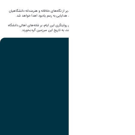
ارسال نمایند.
شایان‌ذکر است، این پویش با هدف تشویق و تقدیر از نگاه‌های خلاقانه و هنرمندانه دانشگاهیان
برگزار می‌شود و در پایان، به آثار منتخب و برگزیده، هدایایی به رسم یادبود اهدا خواهد شد.
این پویش فرصتی است تا بار مسئولیت اجتماعیِ روایتگری این ایام، بر شانه‌های اهالی دانشگاه
قرار گیرد و کلماتی که از عمق جان بر کاغذ می‌نشینند، به تاریخ این سرزمین گره بخورند.
تصویر
عنوان اینستاگرام
لینک
عنوان تلگرام
لینک
عنوان واتساپ
لینک
عنوان سروش
لینک
عنوان بله
لینک
عنوان ایتا