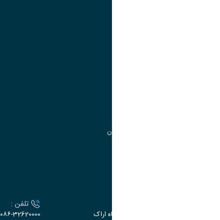
تقویم آموزشی
آموزش
مدیریت امور
مدیریت تحصیلات تکمیلی
مرکز آموزش‌های تخصصی
گروه جذب و هدایت استعدادهای درخشان
تقویم آموزشی
ارتباط با دانشگاه
آدرس :
تلفن :
اراک، میدان بسیج، بلوار سردشت، دانشگاه اراک
۰۸۶-32620000