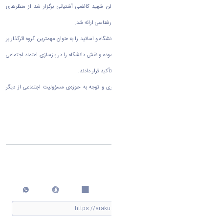
❇️ در این نشست که سه‌شنبه ۲۸ بهمن در سالن شهید کاظمی آشتیانی برگزار شد از منظرهای
گوناگون به عنوان نشست، نظر افکنده و مطالب کارشناسی ارائه شد.
🇮🇷 در پایان نشست اعضای حاضر، مرجعیت دانشگاه و اساتید را به عنوان مهمترین گروه اثرگذار بر
ارتقای اجتماعی یک فرصت بسیار بزرگ قلمداد نموده و نقش دانشگاه را در بازسازی اعتماد اجتماعی
به عنوان پیش‌نیاز ارتقای انسجام اجتماعی، مورد تأکید قرار دادند.
حرکت دانشگاه از آموزش‌محوری به جامعه‌محوری و توجه به حوزه‌ی مسؤولیت اجتماعی از دیگر
نقاط مشترک مباحث کارشناسی بود.
🔘 معاونت فرهنگی و اجتماعی دانشگاه اراک
اشتراک گذاری
چاپ کردن