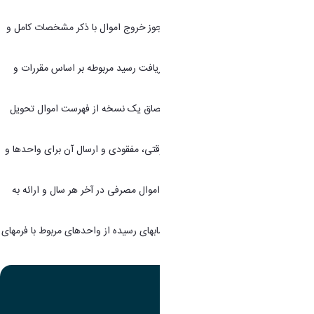
ذیحسابی
13. مسئول پیگیری و هماهنگی صدور مجوز خروج اموال با ذکر مشخصات کامل و
ثبت آن در دفاتر مربوطه حسب نیاز.
14. مسئول تحویل اموال به متقاضی و دریافت رسید مربوطه بر اساس مقررات و
دستورالعمل های مربوطه.
15. مسئول پیگیری و هماهنگی تهیه و الصاق یک نسخه از فهرست اموال تحویل
شده در هر اتاق.
16. مسئول تهیه و تظیم صورت اموال سرقتی، مفقودی و ارسال آن برای واحدها و
مسئولین مربوطه.
17. مسئول تنظیم صورت موجودی مانده اموال مصرفی در آخر هر سال و ارائه به
واحدهای ذیربط.
18. مسئول رسیدگی و تطبیق صورت حسابهای رسیده از واحدهای مربوط با فرمهای
اموالی به منظور کنترل صحت مندرجات.
تصویر