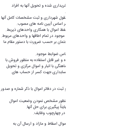
2. مسئول اقدام به تحویل گرفتن اموال خریداری شده و تحویل آنها به افراد
درخواست کننده پس از صدور قبض انبار.
3. مسئول نگهداری حساب کلیه اموال منقول شهرداری و ثبت مشخصات کامل آنها
در دفاتر اموال و یا نرم افزارهای مربوطه بر اساس آیین نامه های مصوب.
4. مسئول اقدامات لازم در نگهداری و حفظ اموال با همکاری واحدهای ذیربط.
5. مسئول جاری نگهداشتن صورت اموال موجود در تمام اطاقها و واحدهای مربوط.
6. مسئول صدور برگه خروج اموال از ساختمان بر حسب ضرورت با دستور مقام ما
فوق.
7. مسئول طبقه بندی اموال در انبار بر اساس ضوابط موجود.
8. مسئول صورت برداری از اموال فرسوده و غیر قابل استفاده به منظور فروش با
رعایت قوانین و مقررات مربوطه ضمن هماهنگی با انبار و اموال مرکزی و تحویل
یک نسخه از صورت جلسه تحویلی به حسابداری جهت کسر از حساب های
انتظامی اموال.
9. مسئول الصاق برچسب بر روی اموال و ثبت در دفاتر اموال با ذکر شماره و صدور
قبض انبار.
10. مسئول انبار گردانی در پایان سال به منظور مشخص نمودن وضعیت اموال
موجود در انبار اعم از کسری ، اضافی و نهایتاً پیگیری برای حل آنها.
11. انجام سایر امور محوله از سوی مافوق در چهارچوب وظایف.
12. مسئول تهیه و تنظیم صورت حساب اموال اسقاط و مازاد و ارسال آن به