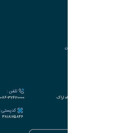
مدیریت امور
مدیریت تحصیلات تکمیلی
مرکز آموزش‌های تخصصی
گروه جذب و هدایت استعدادهای درخشان
تقویم آموزشی
ارتباط با دانشگاه
آدرس :
تلفن :
اراک، میدان بسیج، بلوار سردشت، دانشگاه اراک
۰۸۶-32620000
ایمیل:
کدپستی:
۳۸۱۸۱۷۵۸۴۶
e-dabir@araku.ac.ir